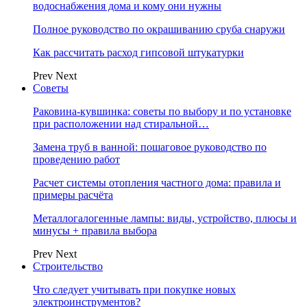
водоснабжения дома и кому они нужны
Полное руководство по окрашиванию сруба снаружи
Как рассчитать расход гипсовой штукатурки
Prev
Next
Советы
Раковина-кувшинка: советы по выбору и по установке
при расположении над стиральной…
Замена труб в ванной: пошаговое руководство по
проведению работ
Расчет системы отопления частного дома: правила и
примеры расчёта
Металлогалогенные лампы: виды, устройство, плюсы и
минусы + правила выбора
Prev
Next
Строительство
Что следует учитывать при покупке новых
электроинструментов?