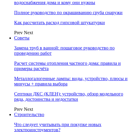
водоснабжения дома и кому они нужны
Полное руководство по окрашиванию сруба снаружи
Как рассчитать расход гипсовой штукатурки
Prev
Next
Советы
Замена труб в ванной: пошаговое руководство по
проведению работ
Расчет системы отопления частного дома: правила и
примеры расчёта
Металлогалогенные лампы: виды, устройство, плюсы и
минусы + правила выбора
Септики ДКС (КЛЕН): устройство, обзор модельного
ряда, достоинства и недостатки
Prev
Next
Строительство
Что следует учитывать при покупке новых
электроинструментов?