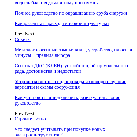
водоснабжения дома и кому они нужны
Полное руководство по окрашиванию сруба снаружи
Как рассчитать расход гипсовой штукатурки
Prev
Next
Советы
Металлогалогенные лампы: виды, устройство, плюсы и
минусы + правила выбора
Септики ДКС (КЛЕН): устройство, обзор модельного
ряда, достоинства и недостатки
Устройство летнего водопровода из колодца: лучшие
варианты и схемы сооружения
Как установить и подключить розетку: пошаговое
руководство
Prev
Next
Строительство
Что следует учитывать при покупке новых
электроинструментов?