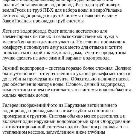
шлангаСоставляющие водопроводаРазводка труб поверх
землиГусак из труб ПВХ для набора воды в ведроУкладка
летнего водопровода в грунтСистемы с накопительным
бакомНюансы прокладки труб системы
Летнего водопровода будет вполне достаточно для
элементарных бытовых и сельскохозяйственных нужд в
масштабах одного дачного участка. Но если вы привыкли к
комфорту, используете дачу как место для отдыха и хотите
пользоваться водой так же, как и дома, в черте города, тогда
лучше сделать на даче зимний вариант водопровода.
Зимний водопровод – система гораздо более сложная. Должно
быть учтено все – от естественного уклона рельефа местности
до глубины промерзания грунта. Обязательно наличие насоса
для обеспечения напора воды. Словом, дачный водопровод
зимнего типа ничем не отличается от системы водоснабжения
жилых частных домов.
Галерея изображенийФото из Наружные ветки зимнего
водопровода прокладывают ниже глубины сезонного
промерзания грунтов. Система обычно менее разветвлена и
включает один наружный водоразборный кран Оборудование
автоматизированной системы водоснабжения располагают в
утепленном кессоне, заглубленном ниже глубины