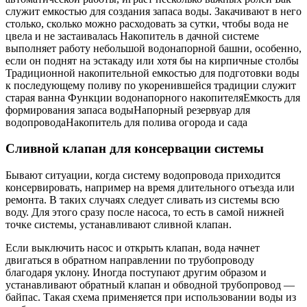
служит емкостью для создания запаса воды. Закачивают в него
столько, сколько можно расходовать за сутки, чтобы вода не
цвела и не застаивалась Накопитель в дачной системе
выполняет работу небольшой водонапорной башни, особенно,
если он поднят на эстакаду или хотя бы на кирпичные столбы
Традиционной накопительной емкостью для подготовки воды
к последующему поливу по укоренившейся традиции служит
старая ванна Функции водонапорного накопителяЕмкость для
формирования запаса водыНапорный резервуар для
водопроводаНакопитель для полива огорода и сада
Сливной клапан для консервации системы
Бывают ситуации, когда систему водопровода приходится
консервировать, например на время длительного отъезда или
ремонта. В таких случаях следует сливать из системы всю
воду. Для этого сразу после насоса, то есть в самой нижней
точке системы, устанавливают сливной клапан.
Если выключить насос и открыть клапан, вода начнет
двигаться в обратном направлении по трубопроводу
благодаря уклону. Иногда поступают другим образом и
устанавливают обратный клапан и обводной трубопровод —
байпас. Такая схема применяется при использовании воды из