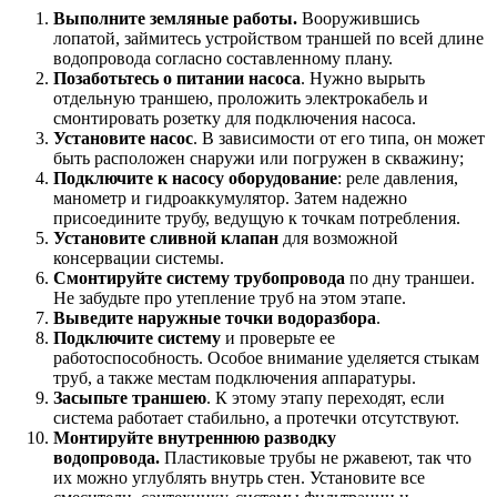
Выполните земляные работы.
Вооружившись
лопатой, займитесь устройством траншей по всей длине
водопровода согласно составленному плану.
Позаботьтесь о питании насоса
. Нужно вырыть
отдельную траншею, проложить электрокабель и
смонтировать розетку для подключения насоса.
Установите насос
. В зависимости от его типа, он может
быть расположен снаружи или погружен в скважину;
Подключите к насосу оборудование
: реле давления,
манометр и гидроаккумулятор. Затем надежно
присоедините трубу, ведущую к точкам потребления.
Установите сливной клапан
для возможной
консервации системы.
Смонтируйте систему трубопровода
по дну траншеи.
Не забудьте про утепление труб на этом этапе.
Выведите наружные точки водоразбора
.
Подключите систему
и проверьте ее
работоспособность. Особое внимание уделяется стыкам
труб, а также местам подключения аппаратуры.
Засыпьте траншею
. К этому этапу переходят, если
система работает стабильно, а протечки отсутствуют.
Монтируйте внутреннюю разводку
водопровода.
Пластиковые трубы не ржавеют, так что
их можно углублять внутрь стен. Установите все