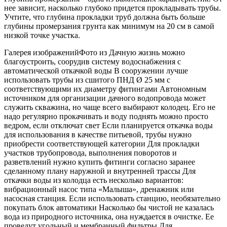
нее зависит, насколько глубоко придется прокладывать трубы.
Учтите, что глубина прокладки труб должна быть больше
глубины промерзания грунта как минимум на 20 см в самой
низкой точке участка.
Галерея изображенийФото из Дачную жизнь можно
благоустроить, соорудив систему водоснабжения с
автоматической откачкой воды В сооружении лучше
использовать трубы из сшитого ПНД Ø 25 мм с
соответствующими их диаметру фитингами Автономным
источником для организации дачного водопровода может
служить скважина, но чаще всего выбирают колодец. Его не
надо регулярно прокачивать и воду поднять можно просто
ведром, если отключат свет Если планируется откачка воды
для использования в качестве питьевой, трубы нужно
приобрести соответствующей категории Для прокладки
участков трубопровода, выполнения поворотов и
разветвлений нужно купить фитинги согласно заранее
сделанному плану наружной и внутренней трассы Для
откачки воды из колодца есть несколько вариантов:
вибрационный насос типа «Малыша», дренажник или
насосная станция. Если использовать станцию, необязательно
покупать блок автоматики Насколько бы чистой не казалась
вода из природного источника, она нуждается в очистке. Ее
проведут угольный и мембранный фильтры Для