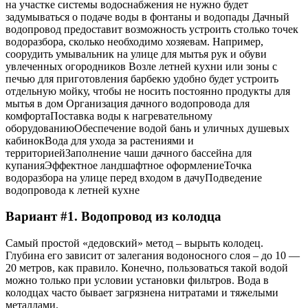
на участке системы водоснабжения не нужно будет
задумываться о подаче воды в фонтаны и водопады Дачный
водопровод предоставит возможность устроить столько точек
водоразбора, сколько необходимо хозяевам. Например,
соорудить умывальник на улице для мытья рук и обуви
увлеченных огородников Возле летней кухни или зоны с
печью для приготовления барбекю удобно будет устроить
отдельную мойку, чтобы не носить постоянно продукты для
мытья в дом Организация дачного водопровода для
комфортаПоставка воды к нагревательному
оборудованиюОбеспечение водой бань и уличных душевых
кабинокВода для ухода за растениями и
территориейЗаполнение чаши дачного бассейна для
купанияЭффектное ландшафтное оформлениеТочка
водоразбора на улице перед входом в дачуПодведение
водопровода к летней кухне
Вариант #1. Водопровод из колодца
Самый простой «дедовский» метод – вырыть колодец.
Глубина его зависит от залегания водоносного слоя – до 10 —
20 метров, как правило. Конечно, пользоваться такой водой
можно только при условии установки фильтров. Вода в
колодцах часто бывает загрязнена нитратами и тяжелыми
металлами.