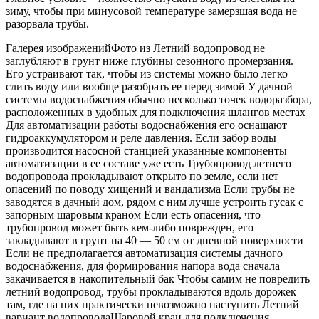
зиму, чтобы при минусовой температуре замерзшая вода не
разорвала трубы.
Галерея изображенийФото из Летний водопровод не
заглубляют в грунт ниже глубины сезонного промерзания.
Его устраивают так, чтобы из системы можно было легко
слить воду или вообще разобрать ее перед зимой У дачной
системы водоснабжения обычно несколько точек водоразбора,
расположенных в удобных для подключения шлангов местах
Для автоматизации работы водоснабжения его оснащают
гидроаккумулятором и реле давления. Если забор воды
производится насосной станцией указанные компоненты
автоматизации в ее составе уже есть Трубопровод летнего
водопровода прокладывают открыто по земле, если нет
опасений по поводу хищений и вандализма Если трубы не
заводятся в дачный дом, рядом с ним лучше устроить гусак с
запорным шаровым краном Если есть опасения, что
трубопровод может быть кем-либо поврежден, его
закладывают в грунт на 40 — 50 см от дневной поверхности
Если не предполагается автоматизация системы дачного
водоснабжения, для формирования напора вода сначала
закачивается в накопительный бак Чтобы самим не повредить
летний водопровод, трубы прокладываются вдоль дорожек
там, где на них практически невозможно наступить Летний
вариант водопроводаШаровой кран для подключения