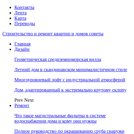
Контакты
Лента
Карта
Переводы
Строительство и ремонт квартир и домов советы
Главная
Дизайн
Геометрическая средиземноморская вилла
Летний дом в скандинавском минималистичном стиле
Многоуровневый лофт с индустриальной атмосферой
Дом, адаптированный к экстремально крутому склону
Prev
Next
Ремонт
Что такое магистральные фильтры в системе
водоснабжения дома и кому они нужны
Полное руководство по окрашиванию сруба снаружи