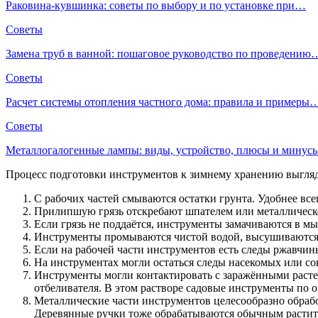
Раковина-кувшинка: советы по выбору и по установке при…
Советы
Замена труб в ванной: пошаговое руководство по проведению
Советы
Расчет системы отопления частного дома: правила и примеры
Советы
Металлогалогенные лампы: виды, устройство, плюсы и мину
Процесс подготовки инструментов к зимнему хранению выгляд
С рабочих частей смываются остатки грунта. Удобнее всег
Прилипшую грязь отскребают шпателем или металлическ
Если грязь не поддаётся, инструменты замачиваются в мы
Инструменты промываются чистой водой, высушиваются, 
Если на рабочей части инструментов есть следы ржавчин
На инструментах могли остаться следы насекомых или с
Инструменты могли контактировать с заражёнными растен
отбеливателя. В этом растворе садовые инструменты по 
Металлические части инструментов целесообразно обраб
Деревянные ручки тоже обрабатываются обычным растит