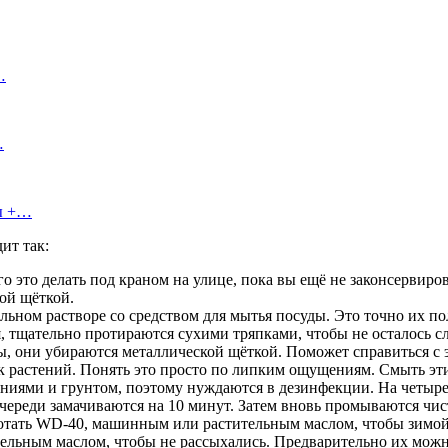
…
…
сы +…
ит так:
о это делать под краном на улице, пока вы ещё не законсервиро
ой щёткой.
льном растворе со средством для мытья посуды. Это точно их п
тщательно протираются сухими тряпками, чтобы не осталось с
ы, они убираются металлической щёткой. Поможет справиться с 
ок растений. Понять это просто по липким ощущениям. Смыть эт
иями и грунтом, поэтому нуждаются в дезинфекции. На четыре-
очереди замачиваются на 10 минут. Затем вновь промываются чи
отать WD-40, машинным или растительным маслом, чтобы зимой 
ельным маслом, чтобы не рассыхались. Предварительно их мож