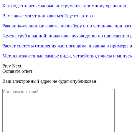
Как подготовить садовые инструменты к зимнему хранению
Вам также могут понравиться
Еще от автора
Раковина-кувшинка: советы по выбору и по установке при ра
Замена труб в ванной: пошаговое руководство по проведению 
Расчет системы отопления частного дома: правила и примеры р
Металлогалогенные лампы: виды, устройство, плюсы и минусы
Prev
Next
Оставьте ответ
Ваш электронный адрес не будет опубликован.