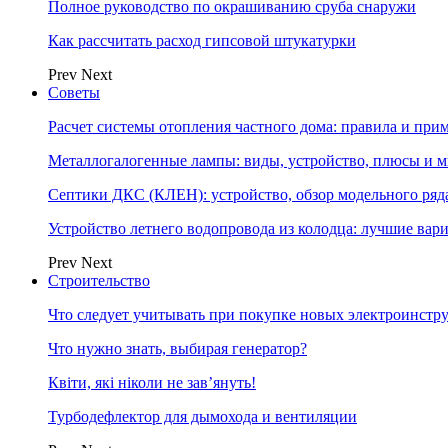
Полное руководство по окрашиванию сруба снаружи
Как рассчитать расход гипсовой штукатурки
Prev
Next
Советы
Расчет системы отопления частного дома: правила и при
Металлогалогенные лампы: виды, устройство, плюсы и 
Септики ДКС (КЛЕН): устройство, обзор модельного ряда
Устройство летнего водопровода из колодца: лучшие вар
Prev
Next
Строительство
Что следует учитывать при покупке новых электроинстр
Что нужно знать, выбирая генератор?
Квіти, які ніколи не зав’януть!
Турбодефлектор для дымохода и вентиляции