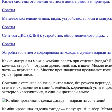
Расчет системы отопления частного дома: правила и примеры
Советы
Металлогалогенные лампы: виды, устройство, плюсы и мину
Советы
Септики ДКС (КЛЕН): устройство, обзор модельного ряда,…
Советы
Устройство летнего водопровода из колодца: лучшие вариант
Какие материалы можно комбинировать при отделке фасада? Л
камнем, второй — отделан древесиной, как в шале. Можно испо
часть — вертикально. Многие производители предлагают комп
углов, фронтонов.
Сочетание оттенков обычно нейтральное, без резкого перехода
стены и окрашенные в синий, зелёный, коричневый углы и цокол
экстерьер классическим, в единой цветовой гамме.
Комбинированная отделка фасада — популярный выбор. Металл,