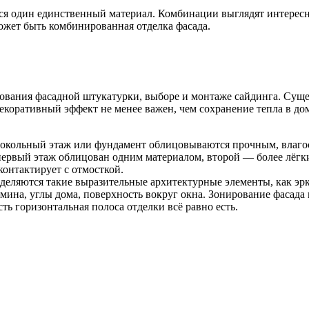
ся один единственный материал. Комбинации выглядят интересн
ожет быть комбинированная отделка фасада.
зования фасадной штукатурки, выборе и монтаже сайдинга. Сущ
Декоративный эффект не менее важен, чем сохранение тепла в до
окольный этаж или фундамент облицовываются прочным, влагос
ервый этаж облицован одним материалом, второй — более лёгки
контактирует с отмосткой.
ыделяются такие выразительные архитектурные элементы, как эрк
на, углы дома, поверхность вокруг окна. Зонирование фасада ид
ть горизонтальная полоса отделки всё равно есть.