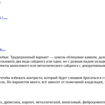
…
сы +…
ы и…
юбые. Традиционный вариант — цоколь облицован камнем, дале
льзовать два вида сайдинга или один, но с разным видом укладк
лекты винилового или металлического сайдинга с декоративны
, чтобы избежать контраста, который будет слишком бросаться в
ь. Но вариантов много, всё зависит от пожеланий владельцев, х
 древесина, кирпич, металлический, виниловый, фиброцементны