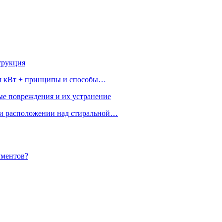
струкция
ом кВт + принципы и способы…
ые повреждения и их устранение
ри расположении над стиральной…
ументов?