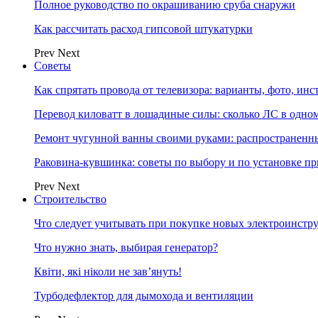
Полное руководство по окрашиванию сруба снаружи
Как рассчитать расход гипсовой штукатурки
Prev
Next
Советы
Как спрятать провода от телевизора: варианты, фото, ин
Перевод киловатт в лошадиные силы: сколько ЛС в одн
Ремонт чугунной ванны своими руками: распространенн
Раковина-кувшинка: советы по выбору и по установке п
Prev
Next
Строительство
Что следует учитывать при покупке новых электроинстр
Что нужно знать, выбирая генератор?
Квіти, які ніколи не зав’януть!
Турбодефлектор для дымохода и вентиляции