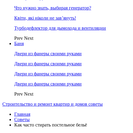
Что нужно знать, выбирая генератор?
Квіти, які ніколи не зав’януть!
Турбодефлектор для дымохода и вентиляции
Prev
Next
Баня
Двери из фанеры своими руками
Двери из фанеры своими руками
Двери из фанеры своими руками
Двери из фанеры своими руками
Prev
Next
Строительство и ремонт квартир и домов советы
Главная
Советы
Как часто стирать постельное бельё