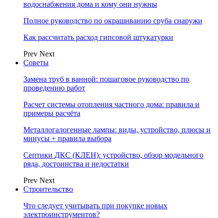
водоснабжения дома и кому они нужны
Полное руководство по окрашиванию сруба снаружи
Как рассчитать расход гипсовой штукатурки
Prev
Next
Советы
Замена труб в ванной: пошаговое руководство по
проведению работ
Расчет системы отопления частного дома: правила и
примеры расчёта
Металлогалогенные лампы: виды, устройство, плюсы и
минусы + правила выбора
Септики ДКС (КЛЕН): устройство, обзор модельного
ряда, достоинства и недостатки
Prev
Next
Строительство
Что следует учитывать при покупке новых
электроинструментов?