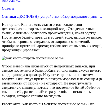
минусы +…
Советы
Септики ДКС (КЛЕН): устройство, обзор модельного ряда,…
На портале Rmnt.ru есть статья о том, какие вещи
целесообразно стирать в холодной воде. Это деликатные
ткани, с пятнами белкового происхождения, яркая одежда.
Постельное бельё стирается в горячей воде, на долгом цикле,
чтобы наверняка отстиралось от жировых отложений,
приобрело приятный аромат, избавилось от пылевых клещей,
продезинфицировалось.
Чтобы наверняка избавиться от неприятных запахов, при
стирке постельного белья добавьте полстакана уксуса вместо
кондиционера в дозатор. И сушите простыни на свежем
воздухе. Они будут приятно пахнуть морозом или солнцем (в
зависимости от сезона), не отсыреют. Не перегружайте
стиральную машину, потому что постельное бельё объёмное
само по себе, развешивайте сразу, чтобы не оставались
складки, которые сложно выгладить.
Расскажите, как часто вы меняете постельное бельё? Это