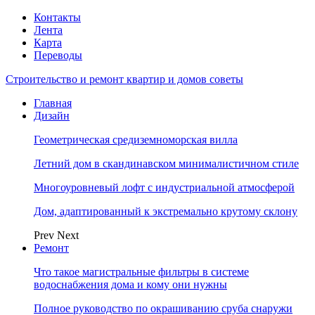
Контакты
Лента
Карта
Переводы
Строительство и ремонт квартир и домов советы
Главная
Дизайн
Геометрическая средиземноморская вилла
Летний дом в скандинавском минималистичном стиле
Многоуровневый лофт с индустриальной атмосферой
Дом, адаптированный к экстремально крутому склону
Prev
Next
Ремонт
Что такое магистральные фильтры в системе
водоснабжения дома и кому они нужны
Полное руководство по окрашиванию сруба снаружи