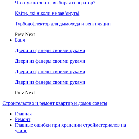
Что нужно знать, выбирая генератор?
Квіти, які ніколи не зав’януть!
Турбодефлектор для дымохода и вентиляции
Prev
Next
Баня
Двери из фанеры своими руками
Двери из фанеры своими руками
Двери из фанеры своими руками
Двери из фанеры своими руками
Prev
Next
Строительство и ремонт квартир и домов советы
Главная
Ремонт
Главные ошибки при хранении стройматериалов на
улице