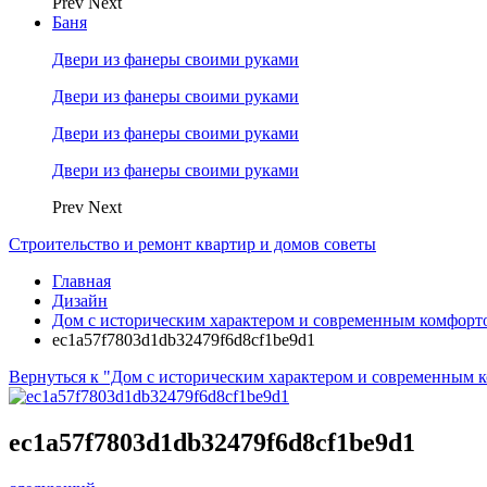
Prev
Next
Баня
Двери из фанеры своими руками
Двери из фанеры своими руками
Двери из фанеры своими руками
Двери из фанеры своими руками
Prev
Next
Строительство и ремонт квартир и домов советы
Главная
Дизайн
Дом с историческим характером и современным комфорт
ec1a57f7803d1db32479f6d8cf1be9d1
Вернуться к "Дом с историческим характером и современным 
ec1a57f7803d1db32479f6d8cf1be9d1