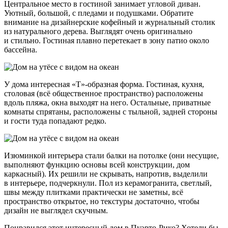
Центральное место в гостиной занимает угловой диван.
Уютный, большой, с пледами и подушками. Обратите
внимание на дизайнерские кофейный и журнальный столик
из натурального дерева. Выглядят очень оригинально
и стильно. Гостиная плавно перетекает в зону патио около
бассейна.
У дома интересная «Т»-образная форма. Гостиная, кухня,
столовая (всё общественное пространство) расположены
вдоль пляжа, окна выходят на него. Остальные, приватные
комнаты спрятаны, расположены с тыльной, задней стороны
и гости туда попадают редко.
Изюминкой интерьера стали балки на потолке (они несущие,
выполняют функцию основы всей конструкции, дом
каркасный). Их решили не скрывать, напротив, выделили
в интерьере, подчеркнули. Пол из керамогранита, светлый,
швы между плитками практически не заметны, всё
пространство открытое, но текстуры достаточно, чтобы
дизайн не выглядел скучным.
Понравился этот интересный дом в Пуэрто-Рико? Хотели бы