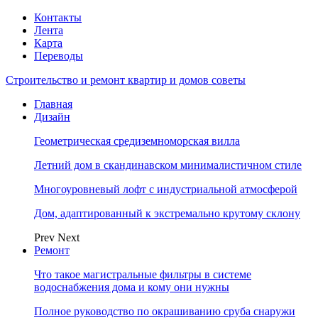
Контакты
Лента
Карта
Переводы
Строительство и ремонт квартир и домов советы
Главная
Дизайн
Геометрическая средиземноморская вилла
Летний дом в скандинавском минималистичном стиле
Многоуровневый лофт с индустриальной атмосферой
Дом, адаптированный к экстремально крутому склону
Prev
Next
Ремонт
Что такое магистральные фильтры в системе
водоснабжения дома и кому они нужны
Полное руководство по окрашиванию сруба снаружи