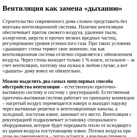
Вентиляция как замена «дыханию»
Строительство современного дома сложно представить без
монтажа вентиляционной системы. Наличие вентиляции
обеспечивает приток свежего воздуха, удаление пыли,
аллергенов, шерсти и прочих мелких вредных частиц,
регулирование уровня углекислого газа. При таких условиях
«дышащие» стены теряют свое значение, так как
вентиляционная система отлично справляется с обновлением
воздуха. Через стены выходит только 1 % влаги, остальное – за
счет вентиляции, поэтому она нужна в любом случае, а вот
«дышать» дому вовсе не обязательно.
Можно выделить два самых популярных способа
обустройства вентиляции
– естественную приточно-
вытяжную систему и систему с рекуперацией. Естественная
приточно-вытяжная система работает по принципу конвекции
– нагретый воздух перемещается наверх и выходит наружу
через вытяжные решетки и вентиляционные каналы, а
холодный, поступая извне, занимает его место. Вентиляция с
рекуперацией подразумевает установку специального
оборудования, которое будет передавать тепло от исходящего
из здания воздуха поступающему извне. Потоки воздуха при
этом не смешиваются – тепло остается, а вредные примеси