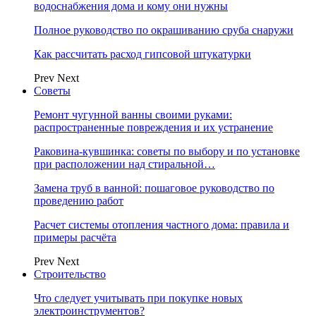
водоснабжения дома и кому они нужны
Полное руководство по окрашиванию сруба снаружи
Как рассчитать расход гипсовой штукатурки
Prev
Next
Советы
Ремонт чугунной ванны своими руками:
распространенные повреждения и их устранение
Раковина-кувшинка: советы по выбору и по установке
при расположении над стиральной…
Замена труб в ванной: пошаговое руководство по
проведению работ
Расчет системы отопления частного дома: правила и
примеры расчёта
Prev
Next
Строительство
Что следует учитывать при покупке новых
электроинструментов?