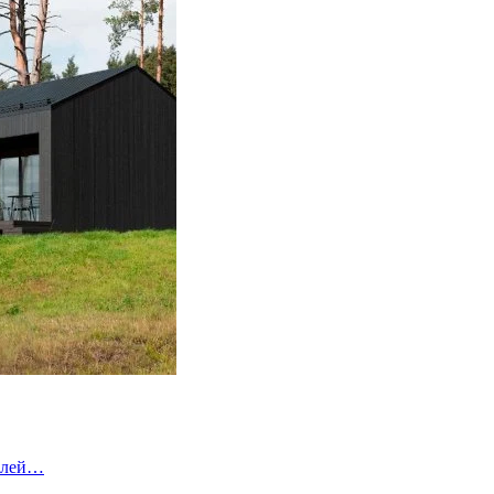
елей…