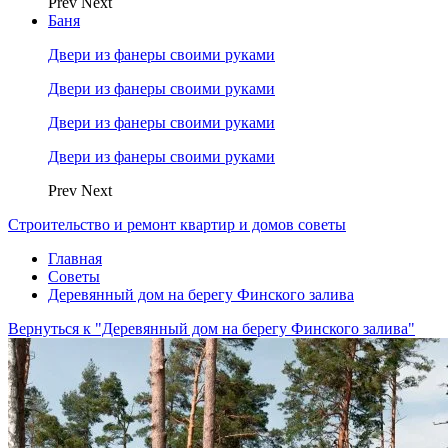
Prev
Next
Баня
Двери из фанеры своими руками
Двери из фанеры своими руками
Двери из фанеры своими руками
Двери из фанеры своими руками
Prev
Next
Строительство и ремонт квартир и домов советы
Главная
Советы
Деревянный дом на берегу Финского залива
Вернуться к "Деревянный дом на берегу Финского залива"