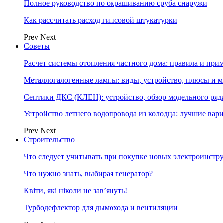
Полное руководство по окрашиванию сруба снаружи
Как рассчитать расход гипсовой штукатурки
Prev
Next
Советы
Расчет системы отопления частного дома: правила и при
Металлогалогенные лампы: виды, устройство, плюсы и 
Септики ДКС (КЛЕН): устройство, обзор модельного ряда
Устройство летнего водопровода из колодца: лучшие вар
Prev
Next
Строительство
Что следует учитывать при покупке новых электроинстр
Что нужно знать, выбирая генератор?
Квіти, які ніколи не зав’януть!
Турбодефлектор для дымохода и вентиляции