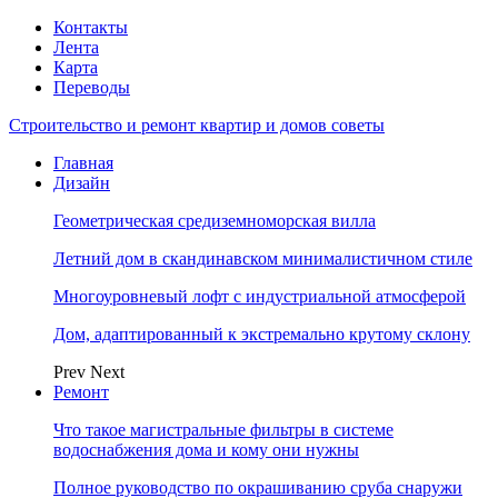
Контакты
Лента
Карта
Переводы
Строительство и ремонт квартир и домов советы
Главная
Дизайн
Геометрическая средиземноморская вилла
Летний дом в скандинавском минималистичном стиле
Многоуровневый лофт с индустриальной атмосферой
Дом, адаптированный к экстремально крутому склону
Prev
Next
Ремонт
Что такое магистральные фильтры в системе
водоснабжения дома и кому они нужны
Полное руководство по окрашиванию сруба снаружи