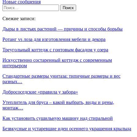
Новые сообщения
Свежие записи:
Дыры в листьях растений — причины и способы борьбы
Ротанг vs лоза для изготовления мебели и декора
Треугольный коттедж с гонтовым фасадом у озера
Искусственно состаренный коттедж с современным
интерьером
Стандартные размеры унитаза: типичные размеры и вес
разных…
Добрососедские «правила у забора»
Утеплитель для бруса – какой выбрать, виды и цены,
монтаж…
Как установить сушильную машину над стиральной
Безвкусные и устаревшие идеи осеннего украшения крыльца