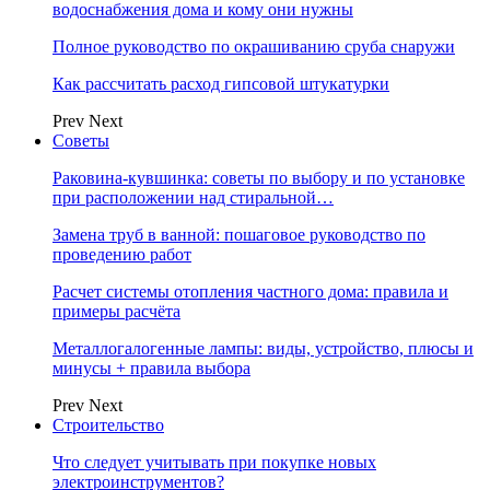
водоснабжения дома и кому они нужны
Полное руководство по окрашиванию сруба снаружи
Как рассчитать расход гипсовой штукатурки
Prev
Next
Советы
Раковина-кувшинка: советы по выбору и по установке
при расположении над стиральной…
Замена труб в ванной: пошаговое руководство по
проведению работ
Расчет системы отопления частного дома: правила и
примеры расчёта
Металлогалогенные лампы: виды, устройство, плюсы и
минусы + правила выбора
Prev
Next
Строительство
Что следует учитывать при покупке новых
электроинструментов?