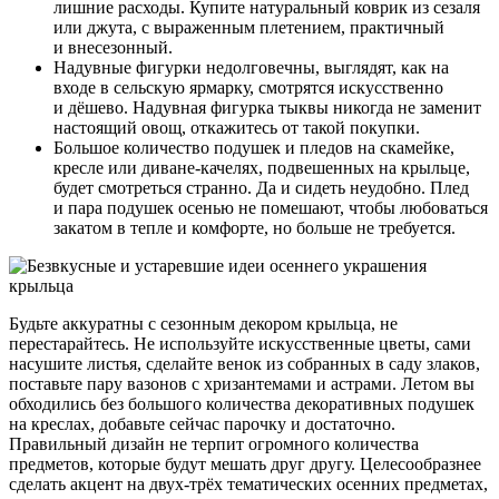
лишние расходы. Купите натуральный коврик из сезаля
или джута, с выраженным плетением, практичный
и внесезонный.
Надувные фигурки недолговечны, выглядят, как на
входе в сельскую ярмарку, смотрятся искусственно
и дёшево. Надувная фигурка тыквы никогда не заменит
настоящий овощ, откажитесь от такой покупки.
Большое количество подушек и пледов на скамейке,
кресле или диване-качелях, подвешенных на крыльце,
будет смотреться странно. Да и сидеть неудобно. Плед
и пара подушек осенью не помешают, чтобы любоваться
закатом в тепле и комфорте, но больше не требуется.
Будьте аккуратны с сезонным декором крыльца, не
перестарайтесь. Не используйте искусственные цветы, сами
насушите листья, сделайте венок из собранных в саду злаков,
поставьте пару вазонов с хризантемами и астрами. Летом вы
обходились без большого количества декоративных подушек
на креслах, добавьте сейчас парочку и достаточно.
Правильный дизайн не терпит огромного количества
предметов, которые будут мешать друг другу. Целесообразнее
сделать акцент на двух-трёх тематических осенних предметах,