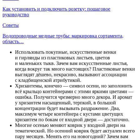
Как установить и подключить розетку: пошаговое
руководство
Советы
Водопроводные медные трубы: маркировка сортамента,
область…
Использовать покупные, искусственные венки
и гирлянды из пластиковых листьев, цветов
и маленьких тыкв. Зачем вам искусственные листья,
когда вокруг так много настоящих? Пластиковые венки
выглядят дёшево, некрасиво, вызывают ассоциации
с кладбищенской атрибутикой.
Хризантемы, конечно — символ осени, но заполонить
всё крыльцо контейнерами с этими яркими цветами —
ошибка. Получится чрезмерно много декора. И аромат
у хризантем насыщенный, терпкий, в большой
концентрации будет вызывать раздражение. Два,
максимум четыре контейнера с кустами цветущих
хризантем по бокам от входной двери — достаточно.
Многие осенью меняют коврик у входной двери на
тематический. Но осенний коврик будет актуален всего
пару месяцев. Менять его на новогодний? Зачем вам