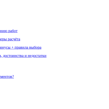
ению работ
меры расчёта
минусы + правила выбора
, достоинства и недостатки
ументов?