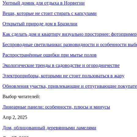
Уютный домик для отдыха в Норвегии
Вещи, которые не стоит стирать с капсулами
Открытый природе дом в Бразилии
Как сделать дом и квартиру визуально просторнее: фотоприме
Беспроводные светильники: разновидности и особенности выб
Распространённые ошибки при мытье полов
Экологические тренды в садоводстве и огородничестве
Электроприборы, которыми не стоит пользоваться в жару
Обновления участка, привлекающие и отпугивающие покупат
Выбор читателей:
Линеарные панели: особенности, плюсы и минусы
Апр 2, 2025
Дом, облицованный деревянными ламелями