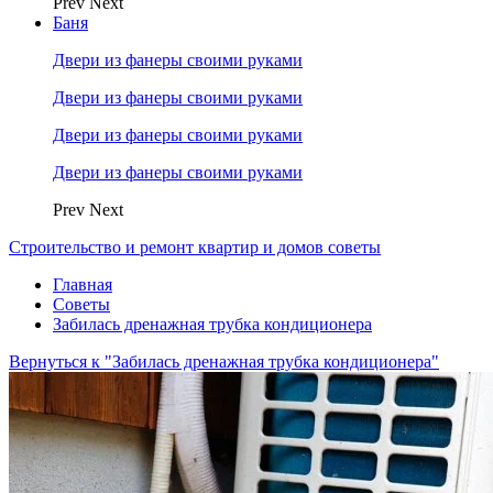
Prev
Next
Баня
Двери из фанеры своими руками
Двери из фанеры своими руками
Двери из фанеры своими руками
Двери из фанеры своими руками
Prev
Next
Строительство и ремонт квартир и домов советы
Главная
Советы
Забилась дренажная трубка кондиционера
Вернуться к "Забилась дренажная трубка кондиционера"