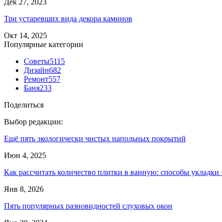
Дек 27, 2023
Три устаревших вида декора каминов
Окт 14, 2025
Популярные категории
Советы
5115
Дизайн
682
Ремонт
557
Баня
233
Поделиться
Выбор редакции:
Ещё пять экологически чистых напольных покрытий
Июн 4, 2025
Как рассчитать количество плитки в ванную: способы укладк
Янв 8, 2026
Пять популярных разновидностей слуховых окон