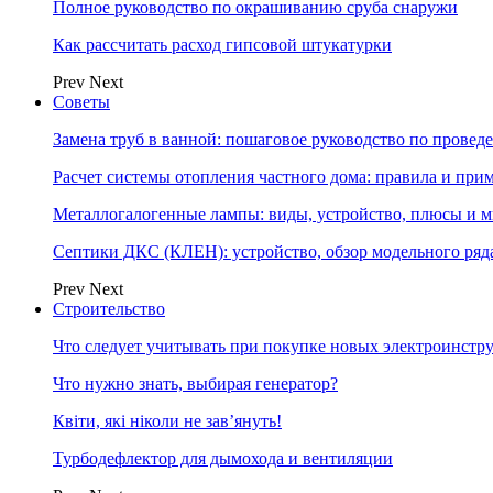
Полное руководство по окрашиванию сруба снаружи
Как рассчитать расход гипсовой штукатурки
Prev
Next
Советы
Замена труб в ванной: пошаговое руководство по провед
Расчет системы отопления частного дома: правила и при
Металлогалогенные лампы: виды, устройство, плюсы и 
Септики ДКС (КЛЕН): устройство, обзор модельного ряда
Prev
Next
Строительство
Что следует учитывать при покупке новых электроинстр
Что нужно знать, выбирая генератор?
Квіти, які ніколи не зав’януть!
Турбодефлектор для дымохода и вентиляции