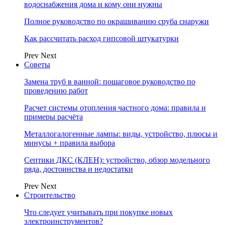
водоснабжения дома и кому они нужны
Полное руководство по окрашиванию сруба снаружи
Как рассчитать расход гипсовой штукатурки
Prev
Next
Советы
Замена труб в ванной: пошаговое руководство по
проведению работ
Расчет системы отопления частного дома: правила и
примеры расчёта
Металлогалогенные лампы: виды, устройство, плюсы и
минусы + правила выбора
Септики ДКС (КЛЕН): устройство, обзор модельного
ряда, достоинства и недостатки
Prev
Next
Строительство
Что следует учитывать при покупке новых
электроинструментов?