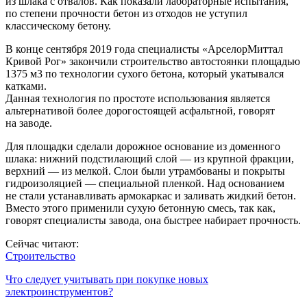
из шлака с отвалов. Как показали лабораторные испытания,
по степени прочности бетон из отходов не уступил
классическому бетону.
В конце сентября 2019 года специалисты «АрселорМиттал
Кривой Рог» закончили строительство автостоянки площадью
1375 м3 по технологии сухого бетона, который укатывался
катками.
Данная технология по простоте использования является
альтернативой более дорогостоящей асфальтной, говорят
на заводе.
Для площадки сделали дорожное основание из доменного
шлака: нижний подстилающий слой — из крупной фракции,
верхний — из мелкой. Слои были утрамбованы и покрыты
гидроизоляцией — специальной пленкой. Над основанием
не стали устанавливать армокаркас и заливать жидкий бетон.
Вместо этого применили сухую бетонную смесь, так как,
говорят специалисты завода, она быстрее набирает прочность.
Сейчас читают:
Строительство
Что следует учитывать при покупке новых
электроинструментов?