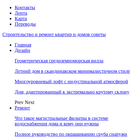
Контакты
Лента
Карта
Переводы
Строительство и ремонт квартир и домов советы
Главная
Дизайн
Геометрическая средиземноморская вилла
Летний дом в скандинавском минималистичном стиле
Многоуровневый лофт с индустриальной атмосферой
Дом, адаптированный к экстремально крутому склону
Prev
Next
Ремонт
Что такое магистральные фильтры в системе
водоснабжения дома и кому они нужны
Полное руководство по окрашиванию сруба снаружи