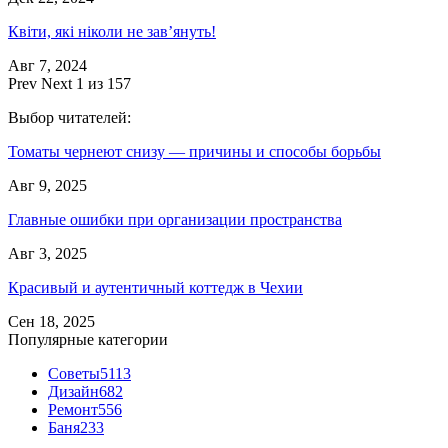
Квіти, які ніколи не зав’януть!
Авг 7, 2024
Prev
Next
1 из 157
Выбор читателей:
Томаты чернеют снизу — причины и способы борьбы
Авг 9, 2025
Главные ошибки при организации пространства
Авг 3, 2025
Красивый и аутентичный коттедж в Чехии
Сен 18, 2025
Популярные категории
Советы
5113
Дизайн
682
Ремонт
556
Баня
233