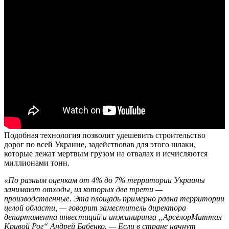
Подобная технология позволит удешевить строительство
дорог по всей Украине, задействовав для этого шлаки,
которые лежат мертвым грузом на отвалах и исчисляются
миллионами тонн.
«По разным оценкам от 4% до 7% территории Украины
занимают отходы, из которых две трети —
производственные. Эта площадь примерно равна территории
целой области, — говорит заместитель директора
департамента инвестиций и инжиниринга „АрселорМиттал
Кривой Рог“ Андрей Бабенко. — Если в стране начнут