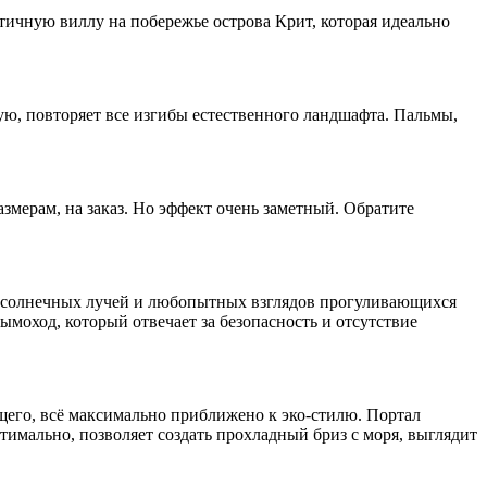
ичную виллу на побережье острова Крит, которая идеально
ую, повторяет все изгибы естественного ландшафта. Пальмы,
азмерам, на заказ. Но эффект очень заметный. Обратите
мых солнечных лучей и любопытных взглядов прогуливающихся
моход, который отвечает за безопасность и отсутствие
его, всё максимально приближено к эко-стилю. Портал
имально, позволяет создать прохладный бриз с моря, выглядит