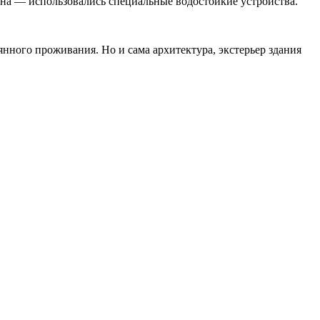
ейна — использовались специальные водостойкие устройства.
нного проживания. Но и сама архитектура, экстерьер здания