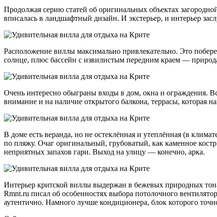
Продолжая серию статей об оригинальных объектах загородной
вписалась в ландшафтный дизайн. И экстерьер, и интерьер зас
Расположение виллы максимально привлекательно. Это побереж
солнце, плюс бассейн с извилистым передним краем — природа
Очень интересно обыграны входы в дом, окна и ограждения. Всё
внимание и на наличие открытого балкона, террасы, которая н
В доме есть веранда, но не остеклённая и утеплённая (в клим
по пляжу. Очаг оригинальный, грубоватый, как каменное костр
неприятных запахов гари. Выход на улицу — конечно, арка.
Интерьер критской виллы выдержан в бежевых природных тона
Rmnt.ru писал об особенностях выбора потолочного вентилятор
аутентично. Намного лучше кондиционера, блок которого точн