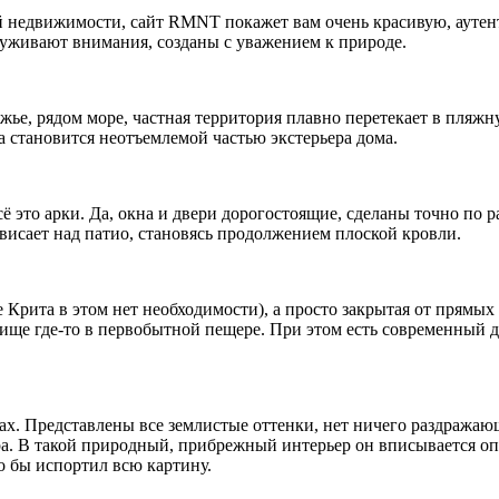
 недвижимости, сайт RMNT покажет вам очень красивую, аутент
луживают внимания, созданы с уважением к природе.
ье, рядом море, частная территория плавно перетекает в пляжн
 становится неотъемлемой частью экстерьера дома.
 это арки. Да, окна и двери дорогостоящие, сделаны точно по р
ависает над патио, становясь продолжением плоской кровли.
ате Крита в этом нет необходимости), а просто закрытая от пря
ище где-то в первобытной пещере. При этом есть современный ды
х. Представлены все землистые оттенки, нет ничего раздражающ
а. В такой природный, прибрежный интерьер он вписывается опт
о бы испортил всю картину.