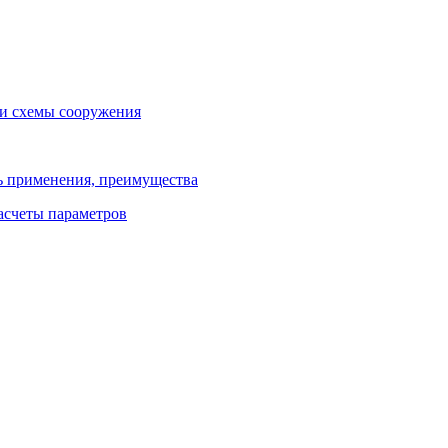
 и схемы сооружения
ь применения, преимущества
расчеты параметров