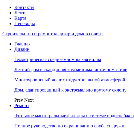
Контакты
Лента
Карта
Переводы
Строительство и ремонт квартир и домов советы
Главная
Дизайн
Геометрическая средиземноморская вилла
Летний дом в скандинавском минималистичном стиле
Многоуровневый лофт с индустриальной атмосферой
Дом, адаптированный к экстремально крутому склону
Prev
Next
Ремонт
Что такое магистральные фильтры в системе водоснабже
Полное руководство по окрашиванию сруба снаружи