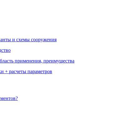
ианты и схемы сооружения
дство
бласть применения, преимущества
ки + расчеты параметров
ументов?