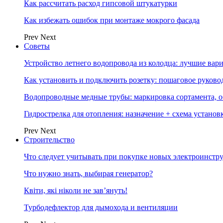
Как рассчитать расход гипсовой штукатурки
Как избежать ошибок при монтаже мокрого фасада
Prev
Next
Советы
Устройство летнего водопровода из колодца: лучшие вар
Как установить и подключить розетку: пошаговое руково
Водопроводные медные трубы: маркировка сортамента, о
Гидрострелка для отопления: назначение + схема установ
Prev
Next
Строительство
Что следует учитывать при покупке новых электроинстр
Что нужно знать, выбирая генератор?
Квіти, які ніколи не зав’януть!
Турбодефлектор для дымохода и вентиляции