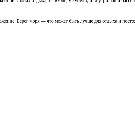
енное в зонах отдыха, на входе, у купели, и внутри чаши басс
жение. Берег моря — что может быть лучше для отдыха и постоя