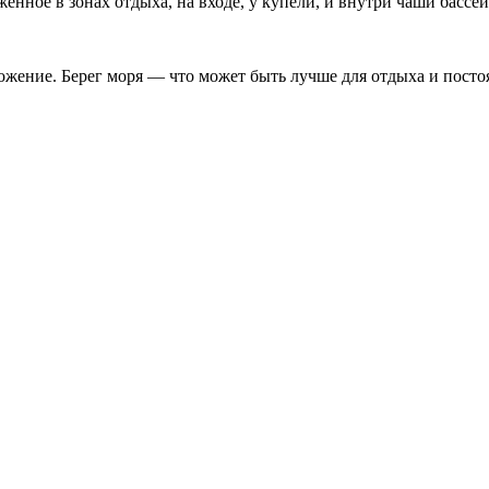
енное в зонах отдыха, на входе, у купели, и внутри чаши басс
жение. Берег моря — что может быть лучше для отдыха и постоя