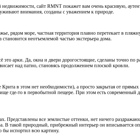
 недвижимости, сайт RMNT покажет вам очень красивую, аутент
луживают внимания, созданы с уважением к природе.
ье, рядом море, частная территория плавно перетекает в пляжн
 становится неотъемлемой частью экстерьера дома.
 это арки. Да, окна и двери дорогостоящие, сделаны точно по р
ависает над патио, становясь продолжением плоской кровли.
ате Крита в этом нет необходимости), а просто закрытая от пря
ище где-то в первобытной пещере. При этом есть современный ды
х. Представлены все землистые оттенки, нет ничего раздражающ
а. В такой природный, прибрежный интерьер он вписывается опт
о бы испортил всю картину.