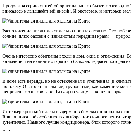
Продолжая серию статей об оригинальных объектах загородной
вписалась в ландшафтный дизайн. И экстерьер, и интерьер зас
Расположение виллы максимально привлекательно. Это побереж
солнце, плюс бассейн с извилистым передним краем — природа
Очень интересно обыграны входы в дом, окна и ограждения. Всё
внимание и на наличие открытого балкона, террасы, которая н
В доме есть веранда, но не остеклённая и утеплённая (в клим
по пляжу. Очаг оригинальный, грубоватый, как каменное костр
неприятных запахов гари. Выход на улицу — конечно, арка.
Интерьер критской виллы выдержан в бежевых природных тона
Rmnt.ru писал об особенностях выбора потолочного вентилятор
аутентично. Намного лучше кондиционера, блок которого точн