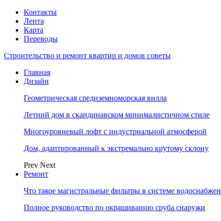
Контакты
Лента
Карта
Переводы
Строительство и ремонт квартир и домов советы
Главная
Дизайн
Геометрическая средиземноморская вилла
Летний дом в скандинавском минималистичном стиле
Многоуровневый лофт с индустриальной атмосферой
Дом, адаптированный к экстремально крутому склону
Prev
Next
Ремонт
Что такое магистральные фильтры в системе водоснабже
Полное руководство по окрашиванию сруба снаружи