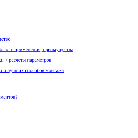
дство
бласть применения, преимущества
ки + расчеты параметров
ей и лучших способов монтажа
ументов?