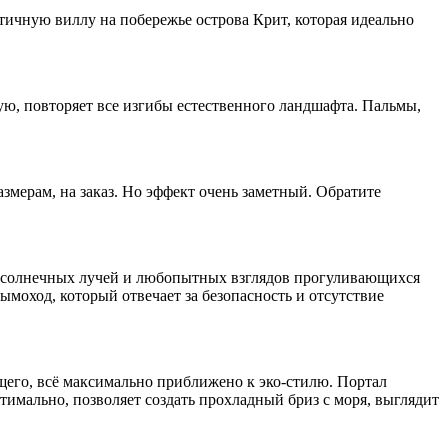
ичную виллу на побережье острова Крит, которая идеально
ую, повторяет все изгибы естественного ландшафта. Пальмы,
азмерам, на заказ. Но эффект очень заметный. Обратите
мых солнечных лучей и любопытных взглядов прогуливающихся
моход, который отвечает за безопасность и отсутствие
его, всё максимально приближено к эко-стилю. Портал
имально, позволяет создать прохладный бриз с моря, выглядит