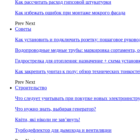
Как рассчитать расход гипсовой штукатурки
Как избежать ошибок при монтаже мокрого фасада
Prev
Next
Советы
Как установить и подключить розетку: пошаговое руково
Водопроводные медные трубы: маркировка сортамента, о
Гидрострелка для отопления: назначение + схема установ
Как закрепить унитаз к полу: обзор технических тонкост
Prev
Next
Строительство
Что следует учитывать при покупке новых электроинстр
Что нужно знать, выбирая генератор?
Квіти, які ніколи не зав’януть!
Турбодефлектор для дымохода и вентиляции