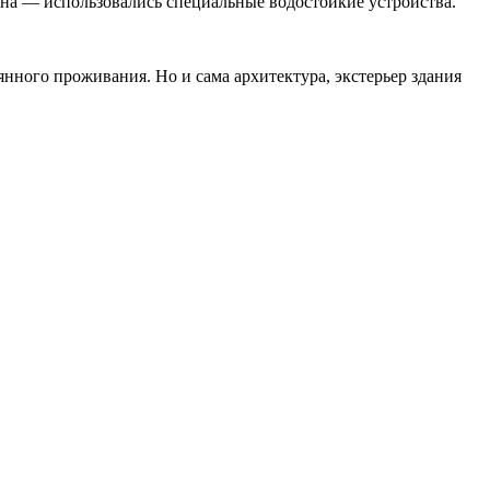
ейна — использовались специальные водостойкие устройства.
нного проживания. Но и сама архитектура, экстерьер здания