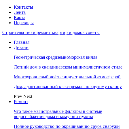
Контакты
Лента
Карта
Переводы
Строительство и ремонт квартир и домов советы
Главная
Дизайн
Геометрическая средиземноморская вилла
Летний дом в скандинавском минималистичном стиле
Многоуровневый лофт с индустриальной атмосферой
Дом, адаптированный к экстремально крутому склону
Prev
Next
Ремонт
Что такое магистральные фильтры в системе
водоснабжения дома и кому они нужны
Полное руководство по окрашиванию сруба снаружи