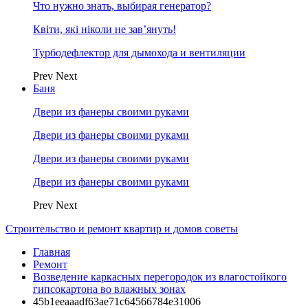
Что нужно знать, выбирая генератор?
Квіти, які ніколи не зав’януть!
Турбодефлектор для дымохода и вентиляции
Prev
Next
Баня
Двери из фанеры своими руками
Двери из фанеры своими руками
Двери из фанеры своими руками
Двери из фанеры своими руками
Prev
Next
Строительство и ремонт квартир и домов советы
Главная
Ремонт
Возведение каркасных перегородок из влагостойкого
гипсокартона во влажных зонах
45b1eeaaadf63ae71c64566784e31006