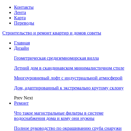
Контакты
Лента
Карта
Переводы
Строительство и ремонт квартир и домов советы
Главная
Дизайн
Геометрическая средиземноморская вилла
Летний дом в скандинавском минималистичном стиле
Многоуровневый лофт с индустриальной атмосферой
Дом, адаптированный к экстремально крутому склону
Prev
Next
Ремонт
Что такое магистральные фильтры в системе
водоснабжения дома и кому они нужны
Полное руководство по окрашиванию сруба снаружи