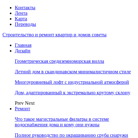
Контакты
Лента
Карта
Переводы
Строительство и ремонт квартир и домов советы
Главная
Дизайн
Геометрическая средиземноморская вилла
Летний дом в скандинавском минималистичном стиле
Многоуровневый лофт с индустриальной атмосферой
Дом, адаптированный к экстремально крутому склону
Prev
Next
Ремонт
Что такое магистральные фильтры в системе
водоснабжения дома и кому они нужны
Полное руководство по окрашиванию сруба снаружи