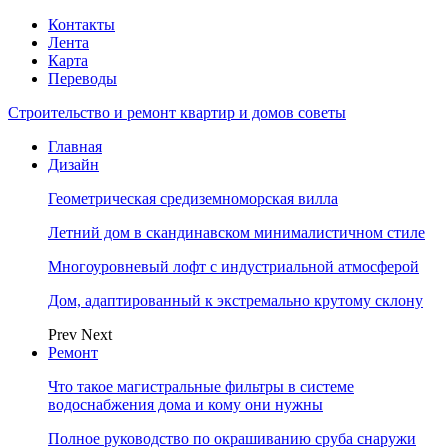
Контакты
Лента
Карта
Переводы
Строительство и ремонт квартир и домов советы
Главная
Дизайн
Геометрическая средиземноморская вилла
Летний дом в скандинавском минималистичном стиле
Многоуровневый лофт с индустриальной атмосферой
Дом, адаптированный к экстремально крутому склону
Prev
Next
Ремонт
Что такое магистральные фильтры в системе
водоснабжения дома и кому они нужны
Полное руководство по окрашиванию сруба снаружи