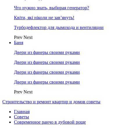
Что нужно знать, выбирая генератор?
Квіти, які ніколи не зав’януть!
Турбодефлектор для дымохода и вентиляции
Prev
Next
Баня
Двери из фанеры своими руками
Двери из фанеры своими руками
Двери из фанеры своими руками
Двери из фанеры своими руками
Prev
Next
Строительство и ремонт квартир и домов советы
Главная
Советы
Современное ранчо в дубовой роще