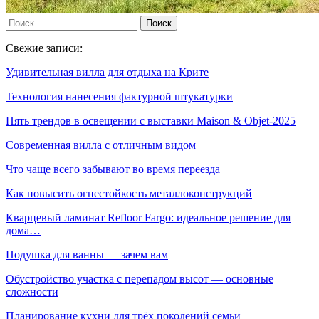
Свежие записи:
Удивительная вилла для отдыха на Крите
Технология нанесения фактурной штукатурки
Пять трендов в освещении с выставки Maison & Objet-2025
Современная вилла с отличным видом
Что чаще всего забывают во время переезда
Как повысить огнестойкость металлоконструкций
Кварцевый ламинат Refloor Fargo: идеальное решение для
дома…
Подушка для ванны — зачем вам
Обустройство участка с перепадом высот — основные
сложности
Планирование кухни для трёх поколений семьи