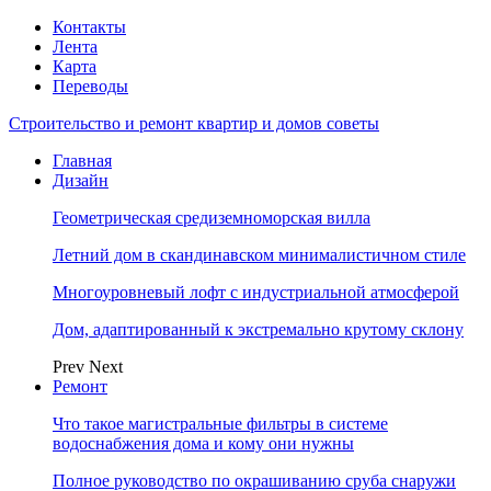
Контакты
Лента
Карта
Переводы
Строительство и ремонт квартир и домов советы
Главная
Дизайн
Геометрическая средиземноморская вилла
Летний дом в скандинавском минималистичном стиле
Многоуровневый лофт с индустриальной атмосферой
Дом, адаптированный к экстремально крутому склону
Prev
Next
Ремонт
Что такое магистральные фильтры в системе
водоснабжения дома и кому они нужны
Полное руководство по окрашиванию сруба снаружи