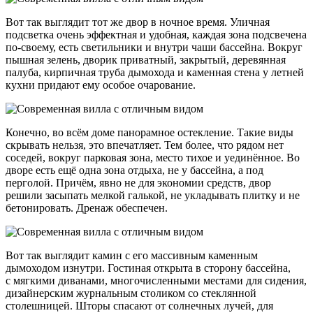
Вот так выглядит тот же двор в ночное время. Уличная
подсветка очень эффектная и удобная, каждая зона подсвечена
по-своему, есть светильники и внутри чаши бассейна. Вокруг
пышная зелень, дворик приватный, закрытый, деревянная
палуба, кирпичная труба дымохода и каменная стена у летней
кухни придают ему особое очарование.
Конечно, во всём доме панорамное остекление. Такие виды
скрывать нельзя, это впечатляет. Тем более, что рядом нет
соседей, вокруг парковая зона, место тихое и уединённое. Во
дворе есть ещё одна зона отдыха, не у бассейна, а под
перголой. Причём, явно не для экономии средств, двор
решили засыпать мелкой галькой, не укладывать плитку и не
бетонировать. Дренаж обеспечен.
Вот так выглядит камин с его массивным каменным
дымоходом изнутри. Гостиная открыта в сторону бассейна,
с мягкими диванами, многочисленными местами для сидения,
дизайнерским журнальным столиком со стеклянной
столешницей. Шторы спасают от солнечных лучей, для