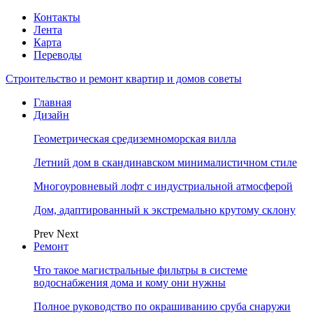
Контакты
Лента
Карта
Переводы
Строительство и ремонт квартир и домов советы
Главная
Дизайн
Геометрическая средиземноморская вилла
Летний дом в скандинавском минималистичном стиле
Многоуровневый лофт с индустриальной атмосферой
Дом, адаптированный к экстремально крутому склону
Prev
Next
Ремонт
Что такое магистральные фильтры в системе
водоснабжения дома и кому они нужны
Полное руководство по окрашиванию сруба снаружи