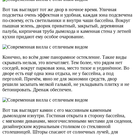
Вот так выглядит тот же двор в ночное время. Уличная
подсветка очень эффектная и удобная, каждая зона подсвечена
по-своему, есть светильники и внутри чаши бассейна. Вокруг
пышная зелень, дворик приватный, закрытый, деревянная
палуба, кирпичная труба дымохода и каменная стена у летней
кухни придают ему особое очарование.
Конечно, во всём доме панорамное остекление. Такие виды
скрывать нельзя, это впечатляет. Тем более, что рядом нет
соседей, вокруг парковая зона, место тихое и уединённое. Во
дворе есть ещё одна зона отдыха, не у бассейна, а под
перголой. Причём, явно не для экономии средств, двор
решили засыпать мелкой галькой, не укладывать плитку и не
бетонировать. Дренаж обеспечен.
Вот так выглядит камин с его массивным каменным
дымоходом изнутри. Гостиная открыта в сторону бассейна,
с мягкими диванами, многочисленными местами для сидения,
дизайнерским журнальным столиком со стеклянной
столешницей. Шторы спасают от солнечных лучей, для