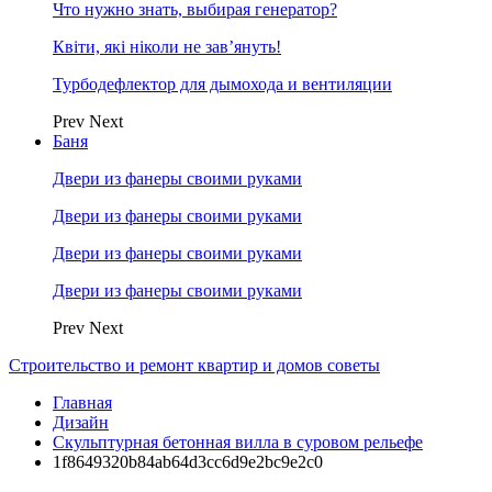
Что нужно знать, выбирая генератор?
Квіти, які ніколи не зав’януть!
Турбодефлектор для дымохода и вентиляции
Prev
Next
Баня
Двери из фанеры своими руками
Двери из фанеры своими руками
Двери из фанеры своими руками
Двери из фанеры своими руками
Prev
Next
Строительство и ремонт квартир и домов советы
Главная
Дизайн
Скульптурная бетонная вилла в суровом рельефе
1f8649320b84ab64d3cc6d9e2bc9e2c0