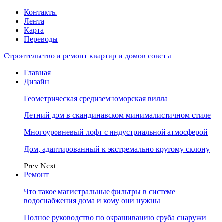
Контакты
Лента
Карта
Переводы
Строительство и ремонт квартир и домов советы
Главная
Дизайн
Геометрическая средиземноморская вилла
Летний дом в скандинавском минималистичном стиле
Многоуровневый лофт с индустриальной атмосферой
Дом, адаптированный к экстремально крутому склону
Prev
Next
Ремонт
Что такое магистральные фильтры в системе
водоснабжения дома и кому они нужны
Полное руководство по окрашиванию сруба снаружи