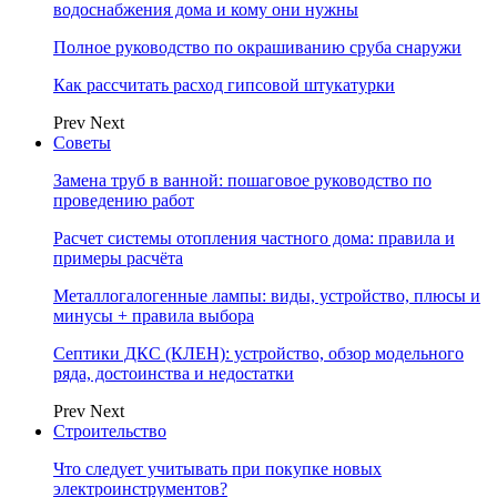
водоснабжения дома и кому они нужны
Полное руководство по окрашиванию сруба снаружи
Как рассчитать расход гипсовой штукатурки
Prev
Next
Советы
Замена труб в ванной: пошаговое руководство по
проведению работ
Расчет системы отопления частного дома: правила и
примеры расчёта
Металлогалогенные лампы: виды, устройство, плюсы и
минусы + правила выбора
Септики ДКС (КЛЕН): устройство, обзор модельного
ряда, достоинства и недостатки
Prev
Next
Строительство
Что следует учитывать при покупке новых
электроинструментов?