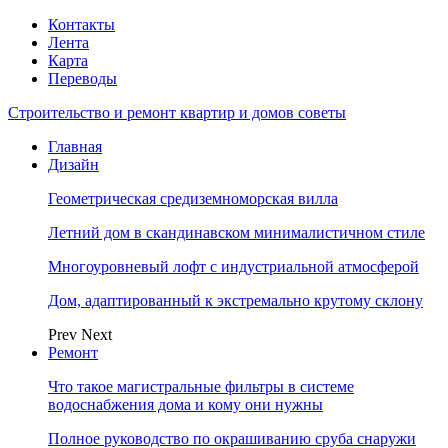
Контакты
Лента
Карта
Переводы
Строительство и ремонт квартир и домов советы
Главная
Дизайн
Геометрическая средиземноморская вилла
Летний дом в скандинавском минималистичном стиле
Многоуровневый лофт с индустриальной атмосферой
Дом, адаптированный к экстремально крутому склону
Prev
Next
Ремонт
Что такое магистральные фильтры в системе
водоснабжения дома и кому они нужны
Полное руководство по окрашиванию сруба снаружи