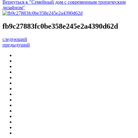
Вернуться к "Семейный дом с современным тропическим
дизайном"
fb9c27883fc0be358e245e2a4390d62d
следующий
предыдущий