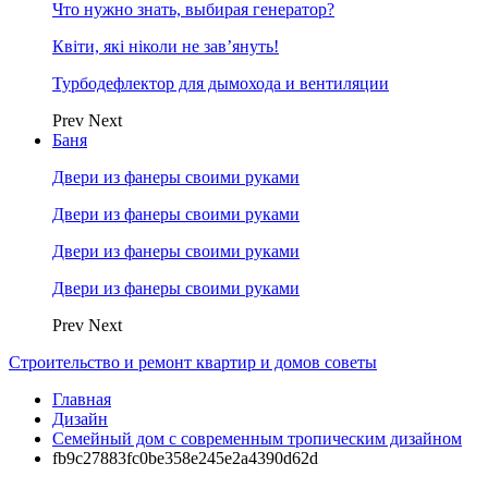
Что нужно знать, выбирая генератор?
Квіти, які ніколи не зав’януть!
Турбодефлектор для дымохода и вентиляции
Prev
Next
Баня
Двери из фанеры своими руками
Двери из фанеры своими руками
Двери из фанеры своими руками
Двери из фанеры своими руками
Prev
Next
Строительство и ремонт квартир и домов советы
Главная
Дизайн
Семейный дом с современным тропическим дизайном
fb9c27883fc0be358e245e2a4390d62d