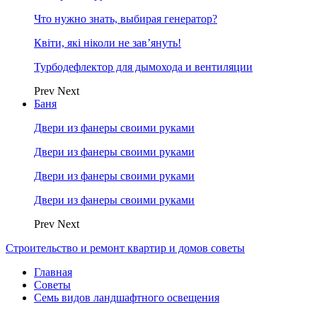
Что нужно знать, выбирая генератор?
Квіти, які ніколи не зав’януть!
Турбодефлектор для дымохода и вентиляции
Prev
Next
Баня
Двери из фанеры своими руками
Двери из фанеры своими руками
Двери из фанеры своими руками
Двери из фанеры своими руками
Prev
Next
Строительство и ремонт квартир и домов советы
Главная
Советы
Семь видов ландшафтного освещения