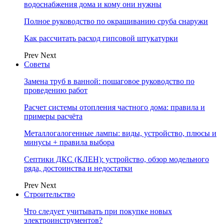
водоснабжения дома и кому они нужны
Полное руководство по окрашиванию сруба снаружи
Как рассчитать расход гипсовой штукатурки
Prev
Next
Советы
Замена труб в ванной: пошаговое руководство по
проведению работ
Расчет системы отопления частного дома: правила и
примеры расчёта
Металлогалогенные лампы: виды, устройство, плюсы и
минусы + правила выбора
Септики ДКС (КЛЕН): устройство, обзор модельного
ряда, достоинства и недостатки
Prev
Next
Строительство
Что следует учитывать при покупке новых
электроинструментов?