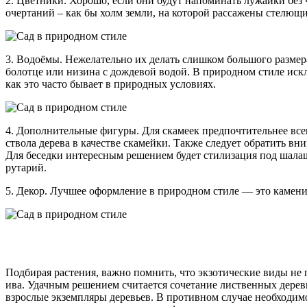
2. Цветники. Хорошо, если они будут напоминать лужайки без
очертаний – как бы холм земли, на которой рассажены стелющи
3. Водоёмы. Нежелательно их делать слишком большого размер
болотце или низина с дождевой водой. В природном стиле иск
как это часто бывает в природных условиях.
4. Дополнительные фигуры. Для скамеек предпочтительнее все
ствола дерева в качестве скамейки. Также следует обратить в
Для беседки интересным решением будет стилизация под шалаш
рутарий.
5. Декор. Лучшее оформление в природном стиле — это камени
Подбирая растения, важно помнить, что экзотические виды не п
ива. Удачным решением считается сочетание лиственных деревь
взрослые экземпляры деревьев. В противном случае необходимо