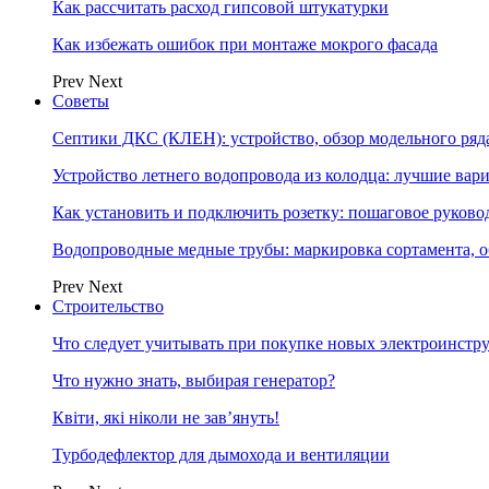
Как рассчитать расход гипсовой штукатурки
Как избежать ошибок при монтаже мокрого фасада
Prev
Next
Советы
Септики ДКС (КЛЕН): устройство, обзор модельного ряда
Устройство летнего водопровода из колодца: лучшие вар
Как установить и подключить розетку: пошаговое руково
Водопроводные медные трубы: маркировка сортамента, о
Prev
Next
Строительство
Что следует учитывать при покупке новых электроинстр
Что нужно знать, выбирая генератор?
Квіти, які ніколи не зав’януть!
Турбодефлектор для дымохода и вентиляции