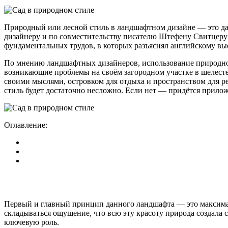
Природный или лесной стиль в ландшафтном дизайне — это да
дизайнеру и по совместительству писателю Штефену Свитцеру тр
фундаментальных трудов, в которых разъяснял английскому вы
По мнению ландшафтных дизайнеров, использование природног
возникающие проблемы на своём загородном участке в шелесте
своими мыслями, островком для отдыха и пространством для ре
стиль будет достаточно несложно. Если нет — придётся прилож
Оглавление:
Первый и главный принцип данного ландшафта — это максималь
складываться ощущение, что всю эту красоту природа создала
ключевую роль.