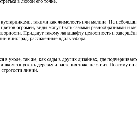
треться в любой его точке.
ь кустарниками, такими как жимолость или малина. На небольш
ветов огромен, виды могут быть самыми разнообразными и менят
котворности. Придадут такому ландшафту целостность и завершё
чий виноград, рассаженные вдоль забора.
я в уходе, так же, как сады в других дизайнах, где подчёркивае
лишком запускать деревья и растения тоже не стоит. Поэтому он 
и строгости линий.