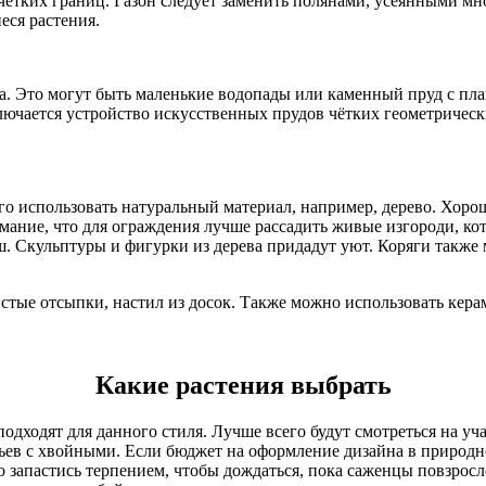
 чётких границ. Газон следует заменить полянами, усеянными м
еся растения.
а. Это могут быть маленькие водопады или каменный пруд с пл
лючается устройство искусственных прудов чётких геометричес
го использовать натуральный материал, например, дерево. Хоро
нимание, что для ограждения лучше рассадить живые изгороди, к
. Скульптуры и фигурки из дерева придадут уют. Коряги также 
стые отсыпки, настил из досок. Также можно использовать кера
Какие растения выбрать
одходят для данного стиля. Лучше всего будут смотреться на уч
ев с хвойными. Если бюджет на оформление дизайна в природном
 запастись терпением, чтобы дождаться, пока саженцы повзросл