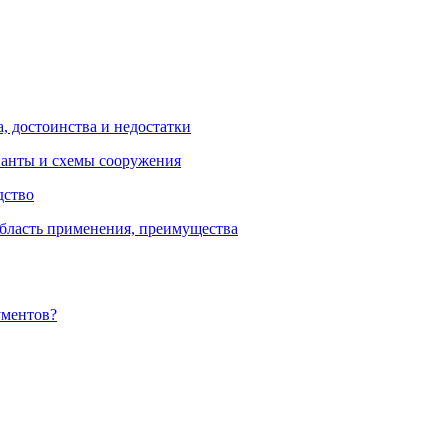
, достоинства и недостатки
ианты и схемы сооружения
дство
бласть применения, преимущества
ументов?