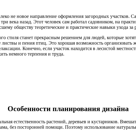
леко не новое направление оформления загородных участков. С
и века назад. Этот человек сам работал садовником, на практик
сшему обществу теоретические и практические навыки ухода за 
о стиля станет прекрасным решением для людей, которые хотят 
 листвы и пения птиц. Это хорошая возможность организовать 
лаксации. Конечно, если участок находится в лесистой местност
ить немного терпения и труда.
Особенности планирования дизайна
ная естественность растений, деревьев и кустарников. Вмешат
 сама, без посторонней помощи. Поэтому использование натурал