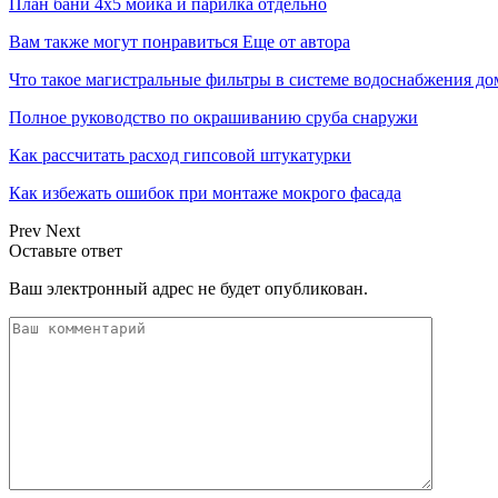
План бани 4х5 мойка и парилка отдельно
Вам также могут понравиться
Еще от автора
Что такое магистральные фильтры в системе водоснабжения д
Полное руководство по окрашиванию сруба снаружи
Как рассчитать расход гипсовой штукатурки
Как избежать ошибок при монтаже мокрого фасада
Prev
Next
Оставьте ответ
Ваш электронный адрес не будет опубликован.