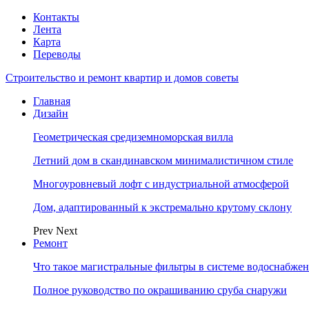
Контакты
Лента
Карта
Переводы
Строительство и ремонт квартир и домов советы
Главная
Дизайн
Геометрическая средиземноморская вилла
Летний дом в скандинавском минималистичном стиле
Многоуровневый лофт с индустриальной атмосферой
Дом, адаптированный к экстремально крутому склону
Prev
Next
Ремонт
Что такое магистральные фильтры в системе водоснабже
Полное руководство по окрашиванию сруба снаружи