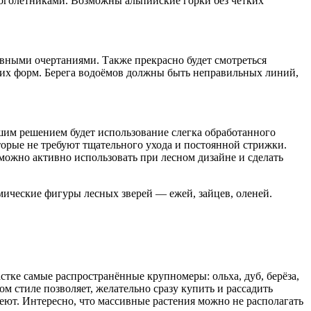
ноголетниками. Возможны альпийские горки без чётких
авными очертаниями. Также прекрасно будет смотреться
ких форм. Берега водоёмов должны быть неправильных линий,
шим решением будет использование слегка обработанного
оторые не требуют тщательного ухода и постоянной стрижки.
можно активно использовать при лесном дизайне и сделать
мические фигуры лесных зверей — ежей, зайцев, оленей.
астке самые распространённые крупномеры: ольха, дуб, берёза,
 стиле позволяет, желательно сразу купить и рассадить
еют. Интересно, что массивные растения можно не располагать