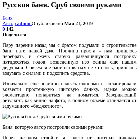
Русская баня. Сруб своими руками
Баня
Автор
admin
Опубликовано
Май 21, 2019
0
142
Поделится
Пару парение назад мы с братом подумали о строительстве
бани нате нашей даче. Причина проста – нам пришлось
перебрать и сжечь старую развалившуюся постройку
пятидесятых годов, возведенную изо осины еще нашим
дедушкой. Совсем вне бани оставаться не хотелось, пришлось
вздумать с силами и подкопить средства.
Изначально, еще невинно надеясь сэкономить, спланировали
возвести простенькую щитовую баньку, идеже можно
элементарно попариться да помыться. Завершающий
результат, как видно на фото, в полном объеме отличается от
задуманного «бюджетного».
Баня, которую автор построили своими руками
Перед началом стройки я далеко не посещал никаких