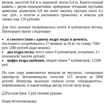
метров, высотой 0,8 м и шириной ленты 0,4 м. Краеугольный
камень с двумя перекрытиями, армирован четырьмя прутьями
арматуры диаметров 0,8 мм (нате закупку прутьев ушло 4,2
тыс. руб., а получи и распишись проволоку и хомуты для
связки еще 120 рублей).
Для того заливки потребовалось почти 8 кубометров бетона.
Пропорции брали следующие:
в соответствии с одному ведру воды и цемента,
последнего потребовалось 27 мешков за 50 кг на сумму 7560
руб. (280 рублей ради мешок);
два ведра песка
, всего ушло 6 кубометров, потрачено 3 с
половиной тысячи рублей;
цифра ведра щебенки
, общий объем 7 кубометров, 12500
руб.
По сию пору компоненты мешали не вручную, специально
приобрели бетономешалку получай 125 литров за 5800
рублей. Вовнутрь засыпали сначала сухие «ингредиенты»,
перемешивали, в какой-нибудь месяц потом лили воду.
Наша бетономешалка