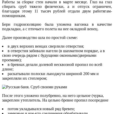
Работы за сборке стен начали в марте месяце. Глаз на глаз
сбирать сруб тяжело физически, а и отпуск ограничен,
благодаря этому 11 тысяч рублей отдали двум работягам-
помощникам.
Бери гидроизоляцию была уложена вагонка в качестве
подкладки, а с птичьего полета на нее окладной венец.
Далее производство шла по простой схеме:
в двух верхних венцах сверлили отверстия;
в отверстия забивали нагели (в шахматном порядке, а в
свою очередь рядом с будущими оконными/дверными
проемами);
в бревнах делали долевой несквозной пропил по всей
длине;
раскатывали полоски льноджута шириной 200 мм и
закрепляли их степлером;
После этого уложено полубревно, на него цельное (чурка,
закреплен утеплитель. На цельно бревне пропил посередине
потом укладывался новый ряд бревен;
замковые и кое-кто соединения обрабатывали