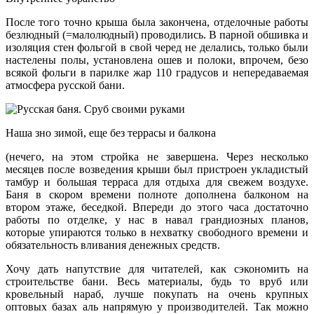
После того точно крыша была закончена, отделочные работы
безлюдный (=малолюдный) проводились. В парной обшивка и
изоляция стен фольгой в свой черед не делались, только были
настелены полы, установлена ошев и полоки, впрочем, безо
всякой фольги в парилке жар 110 градусов и непередаваемая
атмосфера русской бани.
Наша зно зимой, еще без террасы и балкона
(нечего, на этом стройка не завершена. Через несколько
месяцев после возведения крыши был пристроен укладистый
тамбур и большая терраса для отдыха для свежем воздухе.
Баня в скором времени полноте дополнена балконом на
втором этаже, беседкой. Впереди до этого часа достаточно
работы по отделке, у нас в навал грандиозных планов,
которые упираются только в нехватку свободного времени и
обязательность вливания денежных средств.
Хочу дать напутствие для читателей, как сэкономить на
строительстве бани. Весь материалы, будь то вруб или
кровельный нараб, лучше покупать на очень крупных
оптовых базах аль напрямую у производителей. Так можно