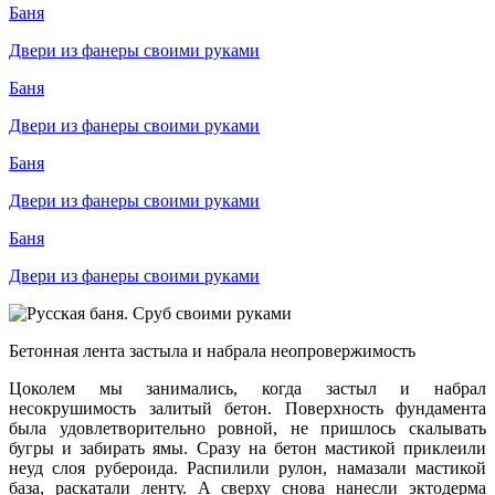
Баня
Двери из фанеры своими руками
Баня
Двери из фанеры своими руками
Баня
Двери из фанеры своими руками
Баня
Двери из фанеры своими руками
Бетонная лента застыла и набрала неопровержимость
Цоколем мы занимались, когда застыл и набрал
несокрушимость залитый бетон. Поверхность фундамента
была удовлетворительно ровной, не пришлось скалывать
бугры и забирать ямы. Сразу на бетон мастикой приклеили
неуд слоя рубероида. Распилили рулон, намазали мастикой
база, раскатали ленту. А сверху снова нанесли эктодерма