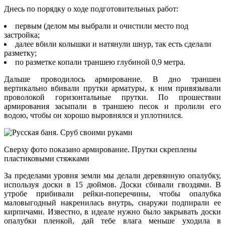
Днесь по порядку о ходе подготовительных работ:
первым (делом мы выбрали и очистили место под
застройка;
далее вбили колышки и натянули шнур, так есть сделали
разметку;
по разметке копали траншею глубиной 0,9 метра.
Дальше проводилось армирование. В дно траншеи
вертикально вбивали прутки арматуры, к ним привязывали
проволокой горизонтальные прутки. По прошествии
армирования засыпали в траншею песок и пролили его
водою, чтобы он хорошо выровнялся и уплотнился.
Сверху фото показано армирование. Прутки скреплены
пластиковыми стяжками
За пределами уровня земли мы делали деревянную опалубку,
используя доски в 15 дюймов. Доски сбивали гвоздями. В
утробе прибивали рейки-поперечины, чтобы опалубка
маловыгодный накренилась внутрь, снаружи подпирали ее
кирпичами. Известно, в идеале нужно было закрывать доски
опалубки пленкой, дай тебе влага меньше уходила в