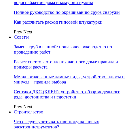
водоснабжения дома и кому они нужны
Полное руководство по окрашиванию сруба снаружи
Как рассчитать расход гипсовой штукатурки
Prev
Next
Советы
Замена труб в ванной: пошаговое руководство по
проведению работ
Расчет системы отопления частного дома: правила и
примеры расчёта
Металлогалогенные лампы: виды, устройство, плюсы и
минусы + правила выбора
Септики ДКС (КЛЕН): устройство, обзор модельного
ряда, достоинства и недостатки
Prev
Next
Строительство
Что следует учитывать при покупке новых
электроинструментов?