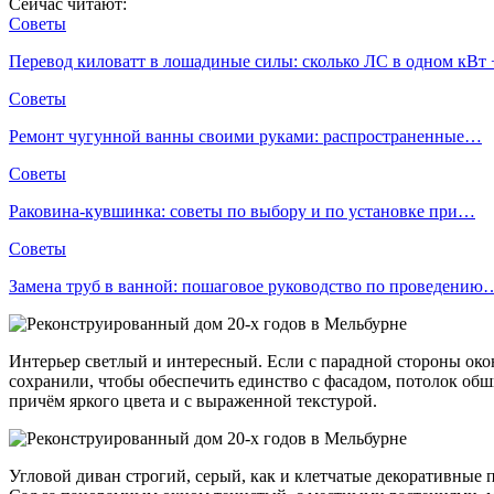
Сейчас читают:
Советы
Перевод киловатт в лошадиные силы: сколько ЛС в одном кВт
Советы
Ремонт чугунной ванны своими руками: распространенные…
Советы
Раковина-кувшинка: советы по выбору и по установке при…
Советы
Замена труб в ванной: пошаговое руководство по проведению
Интерьер светлый и интересный. Если с парадной стороны окон
сохранили, чтобы обеспечить единство с фасадом, потолок о
причём яркого цвета и с выраженной текстурой.
Угловой диван строгий, серый, как и клетчатые декоративные 