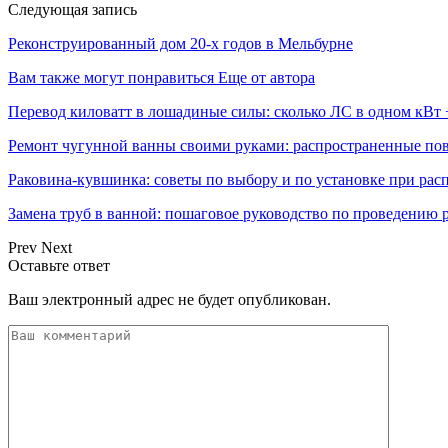
Следующая запись
Реконструированный дом 20-х годов в Мельбурне
Вам также могут понравиться
Еще от автора
Перевод киловатт в лошадиные силы: сколько ЛС в одном кВ
Ремонт чугунной ванны своими руками: распространенные пов
Раковина-кувшинка: советы по выбору и по установке при ра
Замена труб в ванной: пошаговое руководство по проведению 
Prev
Next
Оставьте ответ
Ваш электронный адрес не будет опубликован.