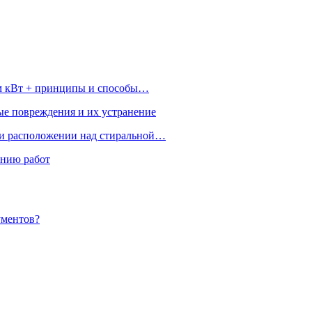
ом кВт + принципы и способы…
ые повреждения и их устранение
ри расположении над стиральной…
ению работ
ументов?