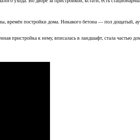
лого ухода. Во дворе за пристройкой, кстати, есть стационарны
ны, времён постройки дома. Никакого бетона — пол дощатый, а
ная пристройка к нему, вписалась в ландшафт, стала частью до