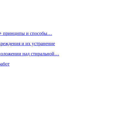
т + принципы и способы…
реждения и их устранение
сположении над стиральной…
работ