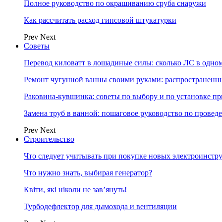
Полное руководство по окрашиванию сруба снаружи
Как рассчитать расход гипсовой штукатурки
Prev
Next
Советы
Перевод киловатт в лошадиные силы: сколько ЛС в одн
Ремонт чугунной ванны своими руками: распространенн
Раковина-кувшинка: советы по выбору и по установке п
Замена труб в ванной: пошаговое руководство по провед
Prev
Next
Строительство
Что следует учитывать при покупке новых электроинстр
Что нужно знать, выбирая генератор?
Квіти, які ніколи не зав’януть!
Турбодефлектор для дымохода и вентиляции