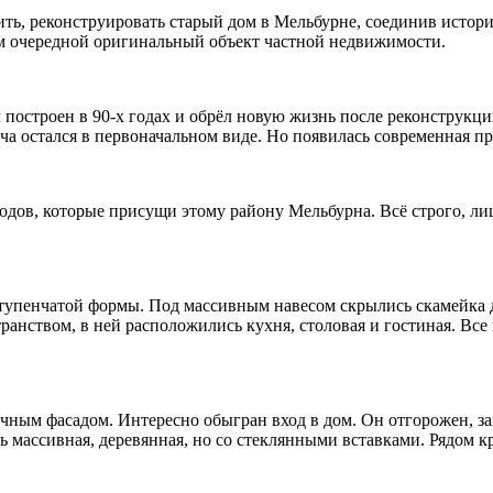
ить, реконструировать старый дом в Мельбурне, соединив истор
ам очередной оригинальный объект частной недвижимости.
л построен в 90-х годах и обрёл новую жизнь после реконструкци
ича остался в первоначальном виде. Но появилась современная 
годов, которые присущи этому району Мельбурна. Всё строго, ли
тупенчатой формы. Под массивным навесом скрылись скамейка дл
ранством, в ней расположились кухня, столовая и гостиная. Все
ичным фасадом. Интересно обыгран вход в дом. Он отгорожен, за
ассивная, деревянная, но со стеклянными вставками. Рядом кра