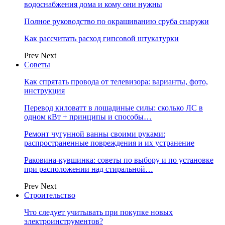
водоснабжения дома и кому они нужны
Полное руководство по окрашиванию сруба снаружи
Как рассчитать расход гипсовой штукатурки
Prev
Next
Советы
Как спрятать провода от телевизора: варианты, фото,
инструкция
Перевод киловатт в лошадиные силы: сколько ЛС в
одном кВт + принципы и способы…
Ремонт чугунной ванны своими руками:
распространенные повреждения и их устранение
Раковина-кувшинка: советы по выбору и по установке
при расположении над стиральной…
Prev
Next
Строительство
Что следует учитывать при покупке новых
электроинструментов?