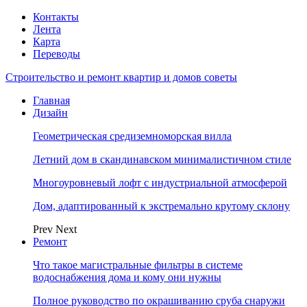
Контакты
Лента
Карта
Переводы
Строительство и ремонт квартир и домов советы
Главная
Дизайн
Геометрическая средиземноморская вилла
Летний дом в скандинавском минималистичном стиле
Многоуровневый лофт с индустриальной атмосферой
Дом, адаптированный к экстремально крутому склону
Prev
Next
Ремонт
Что такое магистральные фильтры в системе
водоснабжения дома и кому они нужны
Полное руководство по окрашиванию сруба снаружи