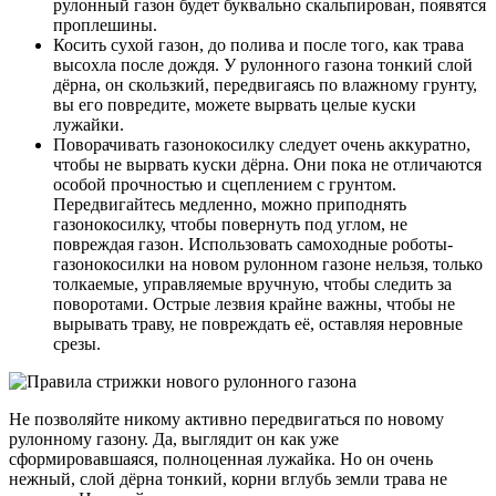
рулонный газон будет буквально скальпирован, появятся
проплешины.
Косить сухой газон, до полива и после того, как трава
высохла после дождя. У рулонного газона тонкий слой
дёрна, он скользкий, передвигаясь по влажному грунту,
вы его повредите, можете вырвать целые куски
лужайки.
Поворачивать газонокосилку следует очень аккуратно,
чтобы не вырвать куски дёрна. Они пока не отличаются
особой прочностью и сцеплением с грунтом.
Передвигайтесь медленно, можно приподнять
газонокосилку, чтобы повернуть под углом, не
повреждая газон. Использовать самоходные роботы-
газонокосилки на новом рулонном газоне нельзя, только
толкаемые, управляемые вручную, чтобы следить за
поворотами. Острые лезвия крайне важны, чтобы не
вырывать траву, не повреждать её, оставляя неровные
срезы.
Не позволяйте никому активно передвигаться по новому
рулонному газону. Да, выглядит он как уже
сформировавшаяся, полноценная лужайка. Но он очень
нежный, слой дёрна тонкий, корни вглубь земли трава не