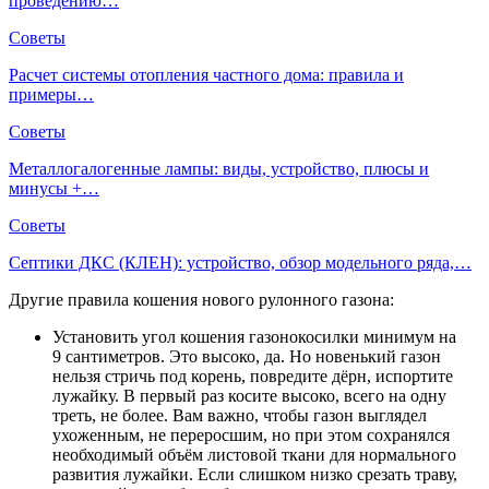
проведению…
Советы
Расчет системы отопления частного дома: правила и
примеры…
Советы
Металлогалогенные лампы: виды, устройство, плюсы и
минусы +…
Советы
Септики ДКС (КЛЕН): устройство, обзор модельного ряда,…
Другие правила кошения нового рулонного газона:
Установить угол кошения газонокосилки минимум на
9 сантиметров. Это высоко, да. Но новенький газон
нельзя стричь под корень, повредите дёрн, испортите
лужайку. В первый раз косите высоко, всего на одну
треть, не более. Вам важно, чтобы газон выглядел
ухоженным, не переросшим, но при этом сохранялся
необходимый объём листовой ткани для нормального
развития лужайки. Если слишком низко срезать траву,