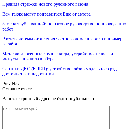
Правила стрижки нового рулонного газона
Вам также могут понравиться
Еще от автора
Замена труб в ванной: пошаговое руководство по проведению
работ
Расчет системы отопления частного дома: правила и примеры
расчёта
Металлогалогенные лампы: виды, устройство, плюсы и
минусы + правила выбора
Септики ДКС (КЛЕН): устройство, обзор модельного ряда,
достоинства и недостатки
Prev
Next
Оставьте ответ
Ваш электронный адрес не будет опубликован.