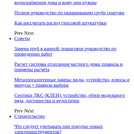
водоснабжения дома и кому они нужны
Полное руководство по окрашиванию сруба снаружи
Как рассчитать расход гипсовой штукатурки
Prev
Next
Советы
Замена труб в ванной: пошаговое руководство по
проведению работ
Расчет системы отопления частного дома: правила и
примеры расчёта
Металлогалогенные лампы: виды, устройство, плюсы и
минусы + правила выбора
Септики ДКС (КЛЕН): устройство, обзор модельного
ряда, достоинства и недостатки
Prev
Next
Строительство
Что следует учитывать при покупке новых
электроинструментов?