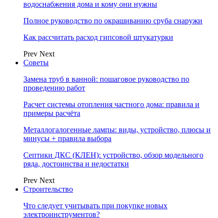
водоснабжения дома и кому они нужны
Полное руководство по окрашиванию сруба снаружи
Как рассчитать расход гипсовой штукатурки
Prev
Next
Советы
Замена труб в ванной: пошаговое руководство по
проведению работ
Расчет системы отопления частного дома: правила и
примеры расчёта
Металлогалогенные лампы: виды, устройство, плюсы и
минусы + правила выбора
Септики ДКС (КЛЕН): устройство, обзор модельного
ряда, достоинства и недостатки
Prev
Next
Строительство
Что следует учитывать при покупке новых
электроинструментов?