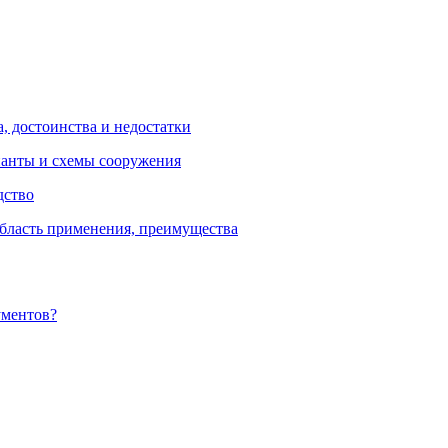
, достоинства и недостатки
ианты и схемы сооружения
дство
бласть применения, преимущества
ументов?