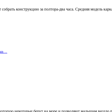
собрать конструкцию за полтора-два часа. Средняя модель карка
ома…
которую некоторые берут на море и позволяют малышам весело п