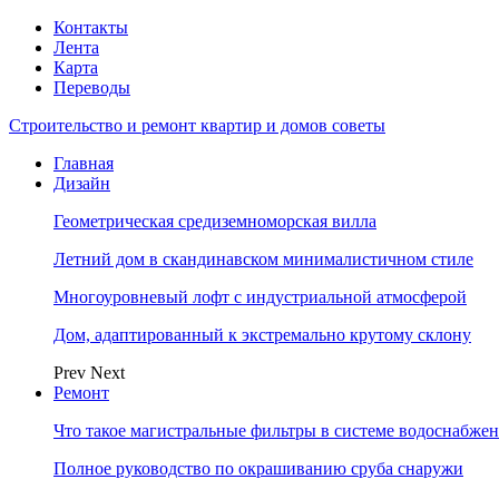
Контакты
Лента
Карта
Переводы
Строительство и ремонт квартир и домов советы
Главная
Дизайн
Геометрическая средиземноморская вилла
Летний дом в скандинавском минималистичном стиле
Многоуровневый лофт с индустриальной атмосферой
Дом, адаптированный к экстремально крутому склону
Prev
Next
Ремонт
Что такое магистральные фильтры в системе водоснабже
Полное руководство по окрашиванию сруба снаружи