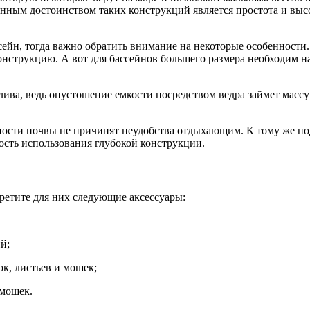
нным достоинством таких конструкций является простота и высо
сейн, тогда важно обратить внимание на некоторые особенност
онструкцию. А вот для бассейнов большего размера необходим н
ива, ведь опустошение емкости посредством ведра займет массу 
ности почвы не причинят неудобства отдыхающим. К тому же п
ость использования глубокой конструкции.
ретите для них следующие аксессуары:
й;
ок, листьев и мошек;
 мошек.