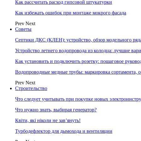
Как рассчитать расход гипсовой штукатурки
Как избежать ошибок при монтаже мокрого фасада
Prev
Next
Советы
Септики ДКС (КЛЕН): устройство, обзор модельного ряда
Устройство летнего водопровода из колодца: лучшие вар
Как установить и подключить розетку: пошаговое руково
Водопроводные медные трубы: маркировка сортамента, о
Prev
Next
Строительство
Что следует учитывать при покупке новых электроинстр
Что нужно знать, выбирая генератор?
Квіти, які ніколи не зав’януть!
Турбодефлектор для дымохода и вентиляции