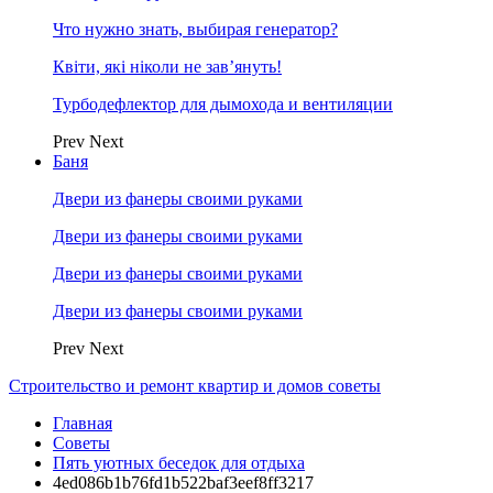
Что нужно знать, выбирая генератор?
Квіти, які ніколи не зав’януть!
Турбодефлектор для дымохода и вентиляции
Prev
Next
Баня
Двери из фанеры своими руками
Двери из фанеры своими руками
Двери из фанеры своими руками
Двери из фанеры своими руками
Prev
Next
Строительство и ремонт квартир и домов советы
Главная
Советы
Пять уютных беседок для отдыха
4ed086b1b76fd1b522baf3eef8ff3217