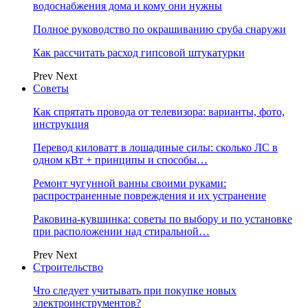
водоснабжения дома и кому они нужны
Полное руководство по окрашиванию сруба снаружи
Как рассчитать расход гипсовой штукатурки
Prev
Next
Советы
Как спрятать провода от телевизора: варианты, фото,
инструкция
Перевод киловатт в лошадиные силы: сколько ЛС в
одном кВт + принципы и способы…
Ремонт чугунной ванны своими руками:
распространенные повреждения и их устранение
Раковина-кувшинка: советы по выбору и по установке
при расположении над стиральной…
Prev
Next
Строительство
Что следует учитывать при покупке новых
электроинструментов?