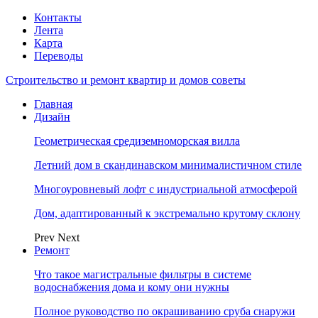
Контакты
Лента
Карта
Переводы
Строительство и ремонт квартир и домов советы
Главная
Дизайн
Геометрическая средиземноморская вилла
Летний дом в скандинавском минималистичном стиле
Многоуровневый лофт с индустриальной атмосферой
Дом, адаптированный к экстремально крутому склону
Prev
Next
Ремонт
Что такое магистральные фильтры в системе
водоснабжения дома и кому они нужны
Полное руководство по окрашиванию сруба снаружи