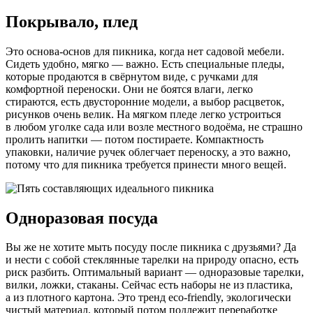
Покрывало, плед
Это основа-основ для пикника, когда нет садовой мебели.
Сидеть удобно, мягко — важно. Есть специальные пледы,
которые продаются в свёрнутом виде, с ручками для
комфортной переноски. Они не боятся влаги, легко
стираются, есть двусторонние модели, а выбор расцветок,
рисунков очень велик. На мягком пледе легко устроиться
в любом уголке сада или возле местного водоёма, не страшно
пролить напитки — потом постираете. Компактность
упаковки, наличие ручек облегчает переноску, а это важно,
потому что для пикника требуется принести много вещей.
Одноразовая посуда
Вы же не хотите мыть посуду после пикника с друзьями? Да
и нести с собой стеклянные тарелки на природу опасно, есть
риск разбить. Оптимальный вариант — одноразовые тарелки,
вилки, ложки, стаканы. Сейчас есть наборы не из пластика,
а из плотного картона. Это тренд eco-friendly, экологически
чистый материал, который потом подлежит переработке