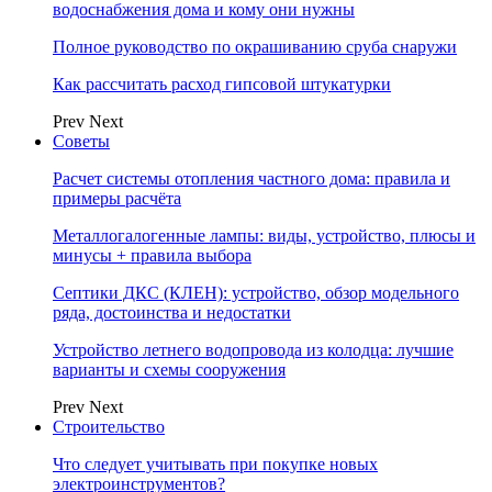
водоснабжения дома и кому они нужны
Полное руководство по окрашиванию сруба снаружи
Как рассчитать расход гипсовой штукатурки
Prev
Next
Советы
Расчет системы отопления частного дома: правила и
примеры расчёта
Металлогалогенные лампы: виды, устройство, плюсы и
минусы + правила выбора
Септики ДКС (КЛЕН): устройство, обзор модельного
ряда, достоинства и недостатки
Устройство летнего водопровода из колодца: лучшие
варианты и схемы сооружения
Prev
Next
Строительство
Что следует учитывать при покупке новых
электроинструментов?