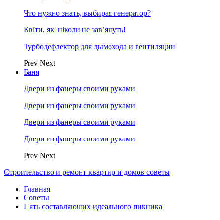
Что нужно знать, выбирая генератор?
Квіти, які ніколи не зав’януть!
Турбодефлектор для дымохода и вентиляции
Prev
Next
Баня
Двери из фанеры своими руками
Двери из фанеры своими руками
Двери из фанеры своими руками
Двери из фанеры своими руками
Prev
Next
Строительство и ремонт квартир и домов советы
Главная
Советы
Пять составляющих идеального пикника