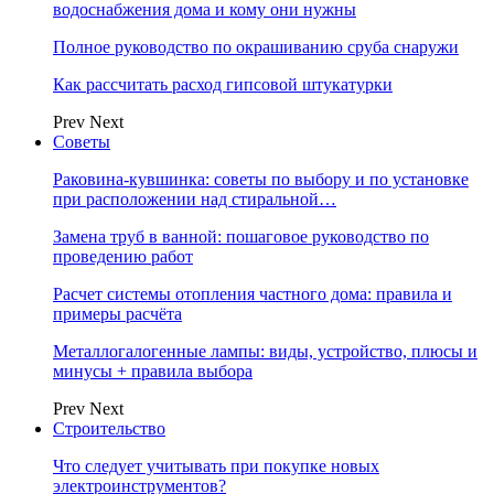
водоснабжения дома и кому они нужны
Полное руководство по окрашиванию сруба снаружи
Как рассчитать расход гипсовой штукатурки
Prev
Next
Советы
Раковина-кувшинка: советы по выбору и по установке
при расположении над стиральной…
Замена труб в ванной: пошаговое руководство по
проведению работ
Расчет системы отопления частного дома: правила и
примеры расчёта
Металлогалогенные лампы: виды, устройство, плюсы и
минусы + правила выбора
Prev
Next
Строительство
Что следует учитывать при покупке новых
электроинструментов?