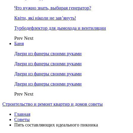
Что нужно знать, выбирая генератор?
Квіти, які ніколи не зав’януть!
Турбодефлектор для дымохода и вентиляции
Prev
Next
Баня
Двери из фанеры своими руками
Двери из фанеры своими руками
Двери из фанеры своими руками
Двери из фанеры своими руками
Prev
Next
Строительство и ремонт квартир и домов советы
Главная
Советы
Пять составляющих идеального пикника