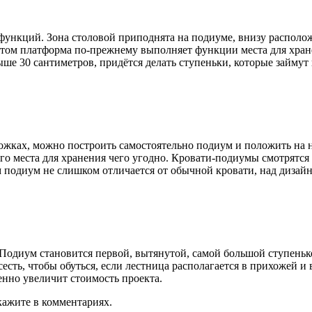
ункций. Зона столовой приподнята на подиуме, внизу располож
ом платформа по-прежнему выполняет функции места для хранен
ше 30 сантиметров, придётся делать ступеньки, которые займут
ожках, можно построить самостоятельно подиум и положить на н
го места для хранения чего угодно. Кровати-подиумы смотрятся л
ам подиум не слишком отличается от обычной кровати, над диза
 Подиум становится первой, вытянутой, самой большой ступеньк
сть, чтобы обуться, если лестница располагается в прихожей и
нно увеличит стоимость проекта.
кажите в комментариях.