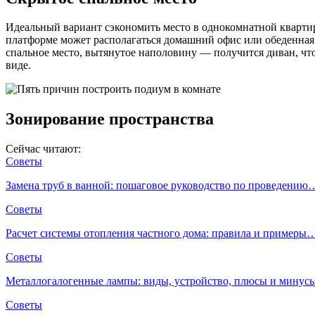
Идеальный вариант сэкономить место в однокомнатной квартире
платформе может располагаться домашний офис или обеденная 
спальное место, вытянутое наполовину — получится диван, чтоб
виде.
Зонирование пространства
Сейчас читают:
Советы
Замена труб в ванной: пошаговое руководство по проведению
Советы
Расчет системы отопления частного дома: правила и примеры
Советы
Металлогалогенные лампы: виды, устройство, плюсы и мину
Советы