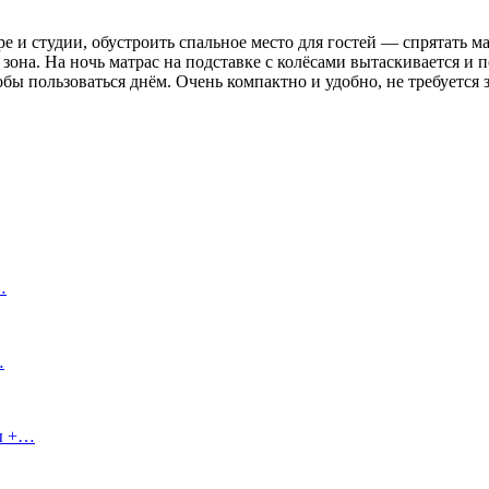
 и студии, обустроить спальное место для гостей — спрятать ма
зона. На ночь матрас на подставке с колёсами вытаскивается и 
ы пользоваться днём. Очень компактно и удобно, не требуется з
…
…
сы +…