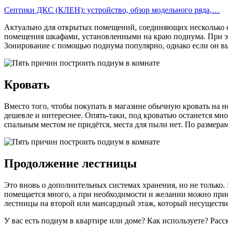
Септики ДКС (КЛЕН): устройство, обзор модельного ряда,…
Актуально для открытых помещений, соединяющих несколько ф
помещения шкафами, установленными на краю подиума. При эт
Зонирование с помощью подиума популярно, однако если он вы
Кровать
Вместо того, чтобы покупать в магазине обычную кровать на н
дешевле и интереснее. Опять-таки, под кроватью останется мно
спальным местом не придётся, места для пыли нет. По размер
Продолжение лестницы
Это вновь о дополнительных системах хранения, но не только.
помещается много, а при необходимости и желании можно присе
лестницы на второй или мансардный этаж, который несуществе
У вас есть подиум в квартире или доме? Как используете? Расс