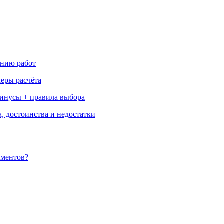
ению работ
меры расчёта
минусы + правила выбора
, достоинства и недостатки
ументов?