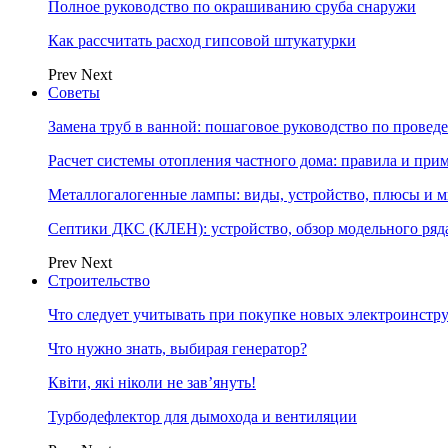
Полное руководство по окрашиванию сруба снаружи
Как рассчитать расход гипсовой штукатурки
Prev
Next
Советы
Замена труб в ванной: пошаговое руководство по провед
Расчет системы отопления частного дома: правила и при
Металлогалогенные лампы: виды, устройство, плюсы и 
Септики ДКС (КЛЕН): устройство, обзор модельного ряда
Prev
Next
Строительство
Что следует учитывать при покупке новых электроинстр
Что нужно знать, выбирая генератор?
Квіти, які ніколи не зав’януть!
Турбодефлектор для дымохода и вентиляции