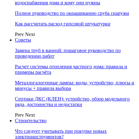
водоснабжения дома и кому они нужны
Полное руководство по окрашиванию сруба снаружи
Как рассчитать расход гипсовой штукатурки
Prev
Next
Советы
Замена труб в ванной: пошаговое руководство по
проведению работ
Расчет системы отопления частного дома: правила и
примеры расчёта
Металлогалогенные лампы: виды, устройство, плюсы и
минусы + правила выбора
Септики ДКС (КЛЕН): устройство, обзор модельного
ряда, достоинства и недостатки
Prev
Next
Строительство
Что следует учитывать при покупке новых
электроинструментов?