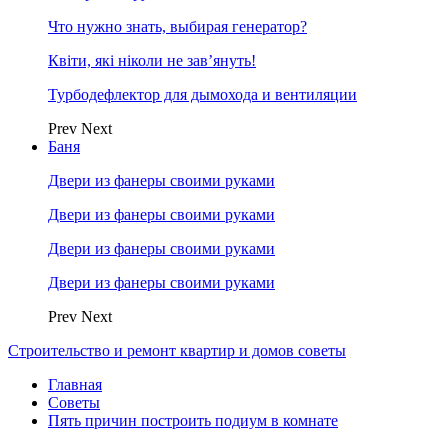
Что нужно знать, выбирая генератор?
Квіти, які ніколи не зав’януть!
Турбодефлектор для дымохода и вентиляции
Prev
Next
Баня
Двери из фанеры своими руками
Двери из фанеры своими руками
Двери из фанеры своими руками
Двери из фанеры своими руками
Prev
Next
Строительство и ремонт квартир и домов советы
Главная
Советы
Пять причин построить подиум в комнате