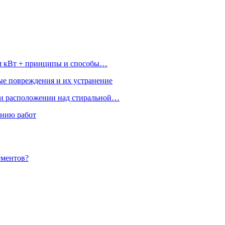
ом кВт + принципы и способы…
ые повреждения и их устранение
ри расположении над стиральной…
ению работ
ументов?