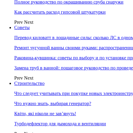
Полное руководство по окрашиванию сруба снаружи
Как рассчитать расход гипсовой штукатурки
Prev
Next
Советы
Перевод киловатт в лошадиные силы: сколько ЛС в одн
Ремонт чугунной ванны своими руками: распространенн
Раковина-кувшинка: советы по выбору и по установке п
Замена труб в ванной: пошаговое руководство по провед
Prev
Next
Строительство
Что следует учитывать при покупке новых электроинстр
Что нужно знать, выбирая генератор?
Квіти, які ніколи не зав’януть!
Турбодефлектор для дымохода и вентиляции