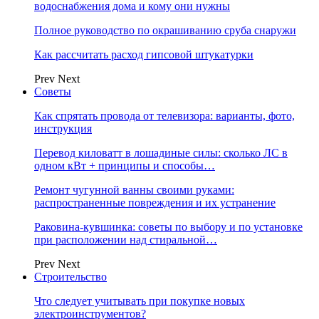
водоснабжения дома и кому они нужны
Полное руководство по окрашиванию сруба снаружи
Как рассчитать расход гипсовой штукатурки
Prev
Next
Советы
Как спрятать провода от телевизора: варианты, фото,
инструкция
Перевод киловатт в лошадиные силы: сколько ЛС в
одном кВт + принципы и способы…
Ремонт чугунной ванны своими руками:
распространенные повреждения и их устранение
Раковина-кувшинка: советы по выбору и по установке
при расположении над стиральной…
Prev
Next
Строительство
Что следует учитывать при покупке новых
электроинструментов?