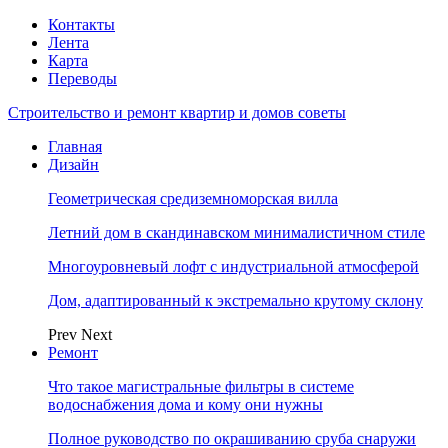
Контакты
Лента
Карта
Переводы
Строительство и ремонт квартир и домов советы
Главная
Дизайн
Геометрическая средиземноморская вилла
Летний дом в скандинавском минималистичном стиле
Многоуровневый лофт с индустриальной атмосферой
Дом, адаптированный к экстремально крутому склону
Prev
Next
Ремонт
Что такое магистральные фильтры в системе
водоснабжения дома и кому они нужны
Полное руководство по окрашиванию сруба снаружи