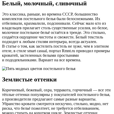
Белый, молочный, сливочный
Это классика, раньше, во времена СССР, большинство
комплектов постельного белья были белоснежными. Их
отбеливали, крахмалили, подсинивали. Сейчас мало кто из
владельцев прилагает столь существенные усилия, но белое,
молочное постельное бельё остаётся в тренде. Это стильно,
создаётся ощущение чистоты и свежести. Белый текстиль
подходит к любым стилям интерьера, всегда актуален.
В статье о том, как застелить постель не хуже, чем в элитном
отеле, в стиле smart casual, портал Rmnt.ru приводил примеры
кроватей, застеленных белыми простынями
и пододеяльниками. Вариант на все времена.
Землистые оттенки
Коричневый, бежевый, охра, терракота, горчичный — все эти
тёплые оттенки популярны у покупателей постельного белья,
а производители предлагают самые разные варианты.
Убранство кровати смотрится нескучно, стильно, модно, нет
риска, что бельё пожелтеет, не требуется отбеливанием,
можно стирать на коротком цикле. Землистые оттенки