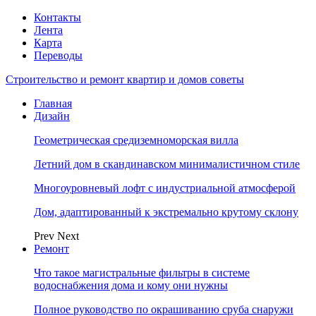
Контакты
Лента
Карта
Переводы
Строительство и ремонт квартир и домов советы
Главная
Дизайн
Геометрическая средиземноморская вилла
Летний дом в скандинавском минималистичном стиле
Многоуровневый лофт с индустриальной атмосферой
Дом, адаптированный к экстремально крутому склону
Prev
Next
Ремонт
Что такое магистральные фильтры в системе
водоснабжения дома и кому они нужны
Полное руководство по окрашиванию сруба снаружи