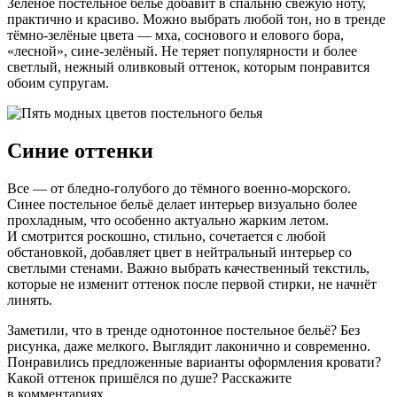
Зелёное постельное бельё добавит в спальню свежую ноту,
практично и красиво. Можно выбрать любой тон, но в тренде
тёмно-зелёные цвета — мха, соснового и елового бора,
«лесной», сине-зелёный. Не теряет популярности и более
светлый, нежный оливковый оттенок, которым понравится
обоим супругам.
Синие оттенки
Все — от бледно-голубого до тёмного военно-морского.
Синее постельное бельё делает интерьер визуально более
прохладным, что особенно актуально жарким летом.
И смотрится роскошно, стильно, сочетается с любой
обстановкой, добавляет цвет в нейтральный интерьер со
светлыми стенами. Важно выбрать качественный текстиль,
которые не изменит оттенок после первой стирки, не начнёт
линять.
Заметили, что в тренде однотонное постельное бельё? Без
рисунка, даже мелкого. Выглядит лаконично и современно.
Понравились предложенные варианты оформления кровати?
Какой оттенок пришёлся по душе? Расскажите
в комментариях.